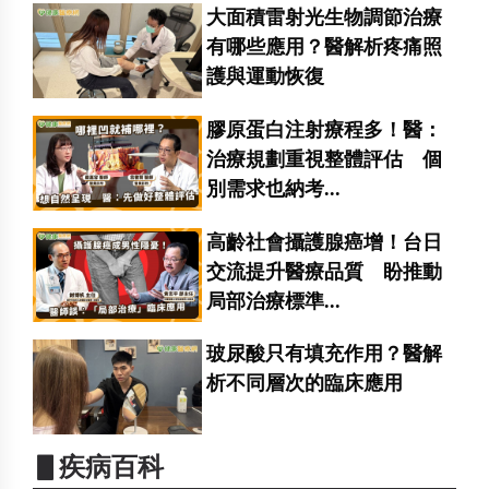
大面積雷射光生物調節治療
有哪些應用？醫解析疼痛照
護與運動恢復
膠原蛋白注射療程多！醫：
治療規劃重視整體評估 個
別需求也納考...
高齡社會攝護腺癌增！台日
交流提升醫療品質 盼推動
局部治療標準...
玻尿酸只有填充作用？醫解
析不同層次的臨床應用
▋疾病百科