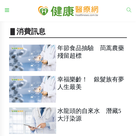
▋消費訊息
年節食品抽驗 茼蒿農藥
殘留超標
幸福樂齡！ 銀髮族有夢
人生最美
水龍頭的自來水 潛藏5
大汙染源