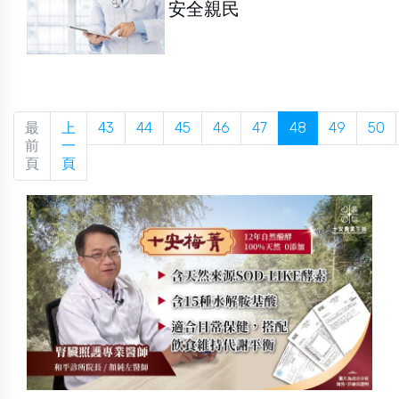
安全親民
最
上
43
44
45
46
47
48
49
50
前
一
頁
頁