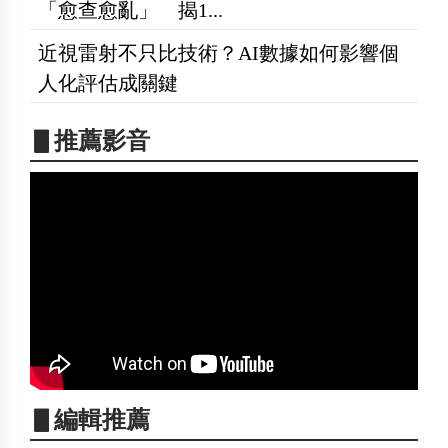
「愈查愈亂」 揭1...
近視雷射不只比技術？AI數據如何影響個
人化評估成關鍵
▋推薦影音
▋編輯推薦