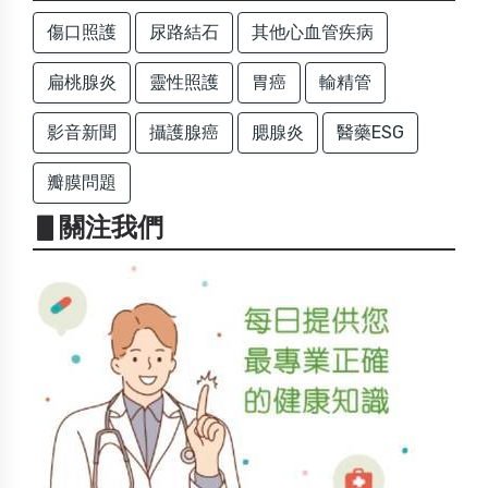
傷口照護
尿路結石
其他心血管疾病
扁桃腺炎
靈性照護
胃癌
輸精管
影音新聞
攝護腺癌
腮腺炎
醫藥ESG
瓣膜問題
▋關注我們