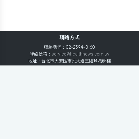
聯絡方式
聯絡我們：02-2394-0168
聯絡信箱：
service@healthnews.com.tw
地址：台北市大安區市民大道三段142號5樓
Line：
@healthnews
使用條款
隱私聲明
免責聲明
媒體投稿
健康醫療網
健康醫療網每日提供專業、即時、正確的健康知識、醫學新
知、用藥安全、醫療照護、專家臨床經驗，關懷婦幼、上
班、銀髮、年輕各大族群的生理、心理健康狀況，尤其對重