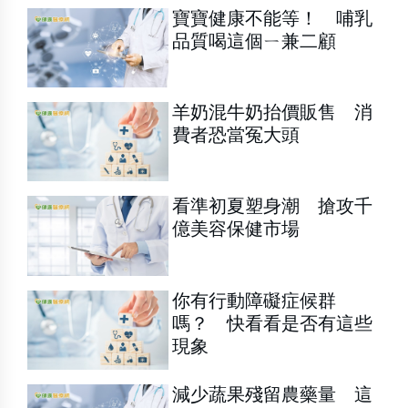
寶寶健康不能等！ 哺乳
品質喝這個ㄧ兼二顧
羊奶混牛奶抬價販售 消
費者恐當冤大頭
看準初夏塑身潮 搶攻千
億美容保健市場
你有行動障礙症候群
嗎？ 快看看是否有這些
現象
減少蔬果殘留農藥量 這