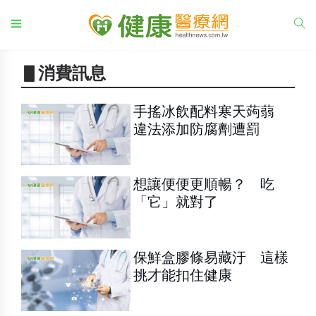
▋消費訊息
手搖冰飲配料寒天蒟蒻
違法添加防腐劑遭罰
想讓便便更順暢？ 吃
「它」就對了
保鮮盒膠條易藏汙 這樣
挑才能扣住健康