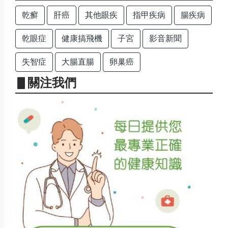
乾癬
肝癌
其他眼疾
指甲疾病
腸疾病
乾眼症
健康搞飛機
子宮
影音新聞
失智症
大腸直腸
卵巢癌
▋關注我們