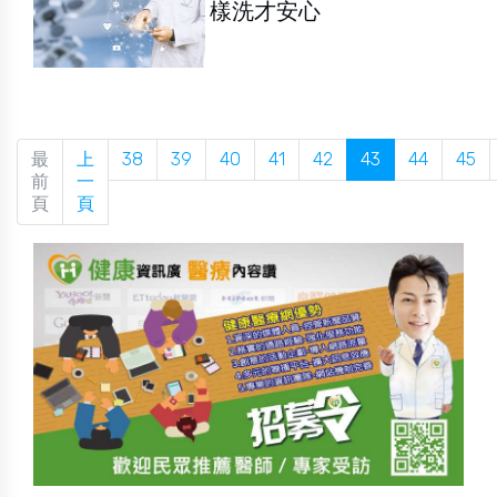
樣洗才安心
最
上
38
39
40
41
42
43
44
45
前
一
頁
頁