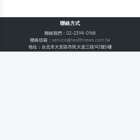
聯絡方式
聯絡我們：02-2394-0168
聯絡信箱：
service@healthnews.com.tw
地址：台北市大安區市民大道三段142號5樓
Line：
@healthnews
使用條款
隱私聲明
免責聲明
媒體投稿
健康醫療網
健康醫療網每日提供專業、即時、正確的健康知識、醫學新
知、用藥安全、醫療照護、專家臨床經驗，關懷婦幼、上
班、銀髮、年輕各大族群的生理、心理健康狀況，尤其對重
大疾病（糖尿病、高血壓、心臟病、各種癌症、慢性疾病
等）、養生保健、營養攝取、體重管理、減肥美容等，邀訪