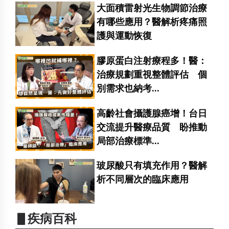
大面積雷射光生物調節治療
有哪些應用？醫解析疼痛照
護與運動恢復
膠原蛋白注射療程多！醫：
治療規劃重視整體評估 個
別需求也納考...
高齡社會攝護腺癌增！台日
交流提升醫療品質 盼推動
局部治療標準...
玻尿酸只有填充作用？醫解
析不同層次的臨床應用
▋疾病百科