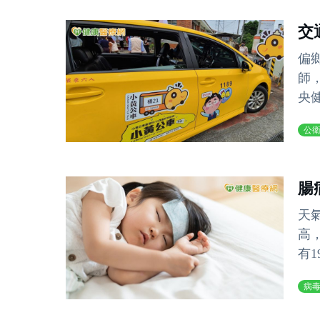
交
偏
師
央
公
腸
天
高
有1
病