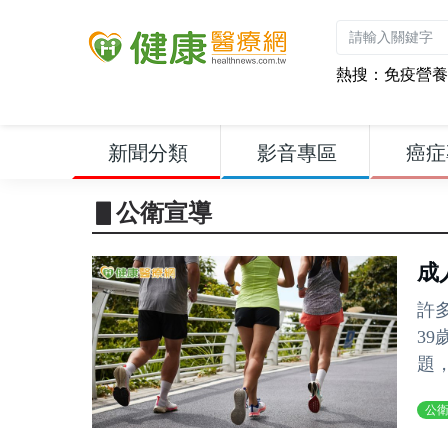
熱搜：
免疫營養
新聞分類
影音專區
癌症
▋公衛宣導
成
許
3
題，
公