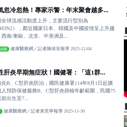
氣忽冷忽熱！專家示警：年末聚會越多...
期全球流感活動度上升，主要流行型別為
（H3N2），鄰近國家日本、韓國及中國疫情呈上升趨
西南/東歐、北非、中美洲及...
健康醫療網／記者陳靖安報導 2025-12-04
毒細菌
性肝炎早期無症狀！國健署：「這1群...
強化B、C型肝炎防治，國民健康署114年8月1日起擴
成人預防保健服務B、C型肝炎篩檢年齡範圍，民國75
前出生至7...
健康醫療網／記者黃奕寧報導 2025-11-30
炎