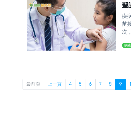
聖
疾病
苗
次，
病
最前頁
上一頁
4
5
6
7
8
9