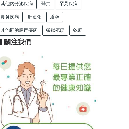
其他內分泌疾病
聽力
罕見疾病
鼻炎疾病
肝硬化
避孕
其他肝膽腸胃疾病
帶狀疱疹
乾癬
▋關注我們