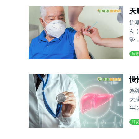
天
近
A
勢，
病
慢
為
大
年以
肝