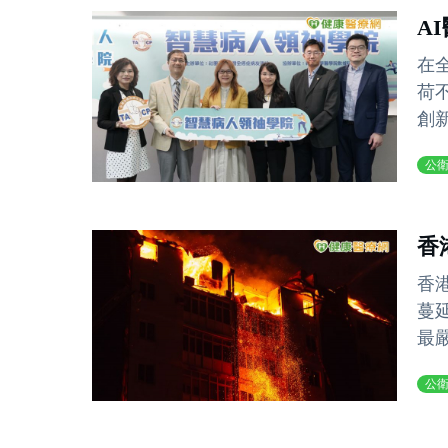
A
在
荷
創新
公
香
香
蔓
最嚴
公