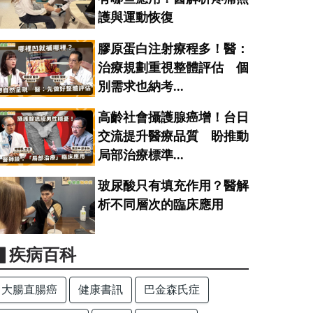
護與運動恢復
膠原蛋白注射療程多！醫：
治療規劃重視整體評估 個
別需求也納考...
高齡社會攝護腺癌增！台日
交流提升醫療品質 盼推動
局部治療標準...
玻尿酸只有填充作用？醫解
析不同層次的臨床應用
▋疾病百科
大腸直腸癌
健康書訊
巴金森氏症