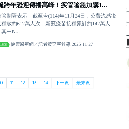
誕跨年恐迎傳播高峰！疾管署急加購1...
管制署表示，截至今(114)年11月24日，公費流感疫
接種數約612萬人次，新冠疫苗接種累計約142萬人
其中N...
健康醫療網／記者黃奕寧報導 2025-11-27
毒細菌
10
11
12
13
14
下一頁
最末頁