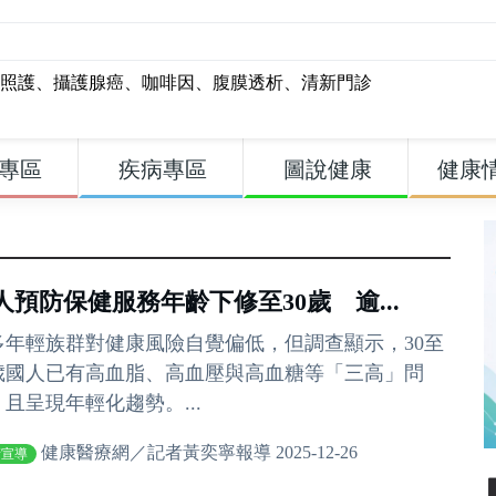
照護
、
攝護腺癌
、
咖啡因
、
腹膜透析
、
清新門診
專區
疾病專區
圖說健康
健康
人預防保健服務年齡下修至30歲 逾...
多年輕族群對健康風險自覺偏低，但調查顯示，30至
9歲國人已有高血脂、高血壓與高血糖等「三高」問
且呈現年輕化趨勢。...
健康醫療網／記者黃奕寧報導 2025-12-26
衛宣導