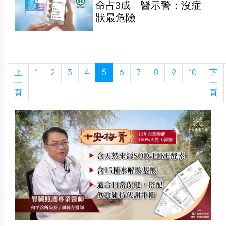
命占3成 醫示警：沒症
狀最危險
上
1
2
3
4
5
6
7
8
9
10
下
一
一
頁
頁