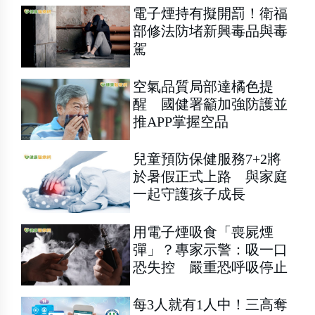
電子煙持有擬開罰！衛福
部修法防堵新興毒品與毒
駕
空氣品質局部達橘色提
醒 國健署籲加強防護並
推APP掌握空品
兒童預防保健服務7+2將
於暑假正式上路 與家庭
一起守護孩子成長
用電子煙吸食「喪屍煙
彈」？專家示警：吸一口
恐失控 嚴重恐呼吸停止
每3人就有1人中！三高奪