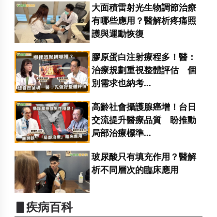
大面積雷射光生物調節治療
有哪些應用？醫解析疼痛照
護與運動恢復
膠原蛋白注射療程多！醫：
治療規劃重視整體評估 個
別需求也納考...
高齡社會攝護腺癌增！台日
交流提升醫療品質 盼推動
局部治療標準...
玻尿酸只有填充作用？醫解
析不同層次的臨床應用
▋疾病百科