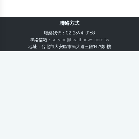
聯絡方式
聯絡我們：02-2394-0168
聯絡信箱：
service@healthnews.com.tw
地址：台北市大安區市民大道三段142號5樓
Line：
@healthnews
使用條款
隱私聲明
免責聲明
媒體投稿
健康醫療網
健康醫療網每日提供專業、即時、正確的健康知識、醫學新
知、用藥安全、醫療照護、專家臨床經驗，關懷婦幼、上
班、銀髮、年輕各大族群的生理、心理健康狀況，尤其對重
大疾病（糖尿病、高血壓、心臟病、各種癌症、慢性疾病
等）、養生保健、營養攝取、體重管理、減肥美容等，邀訪