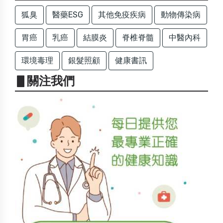
狐臭
醫藥ESG
其他免疫疾病
動物傳染病
胃癌
乳癌
結膜炎
脊椎脊髓
中醫內科
環境毒理
銀髮照顧
健康書訊
▋關注我們