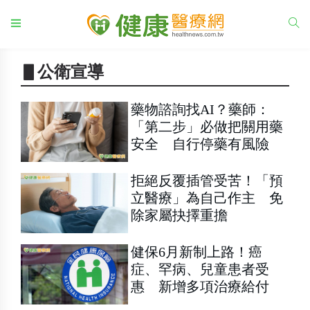
▋公衛宣導
藥物諮詢找AI？藥師：
「第二步」必做把關用藥
安全 自行停藥有風險
拒絕反覆插管受苦！「預
立醫療」為自己作主 免
除家屬抉擇重擔
健保6月新制上路！癌
症、罕病、兒童患者受
惠 新增多項治療給付