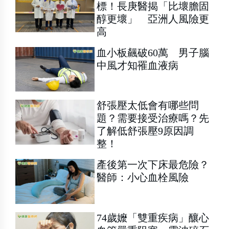
標！長庚醫揭「比壞膽固
醇更壞」 亞洲人風險更
高
血小板飆破60萬 男子腦
中風才知罹血液病
舒張壓太低會有哪些問
題？需要接受治療嗎？先
了解低舒張壓9原因調
整！
產後第一次下床最危險？
醫師：小心血栓風險
74歲嬤「雙重疾病」釀心