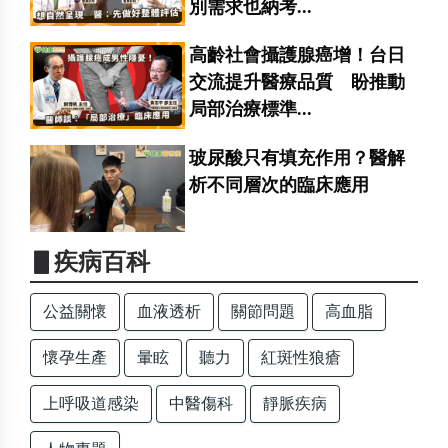
別需求也納考...
高齡社會攝護腺癌增！台日
交流提升醫療品質 盼推動
局部治療標準...
玻尿酸只有填充作用？醫解
析不同層次的臨床應用
▋疾病百科
公益關懷
血液透析
關節問題
高血脂
懷孕生產
暈眩
聽力
紅斑性狼瘡
上呼吸道感染
中醫傷科
靜脈疾病