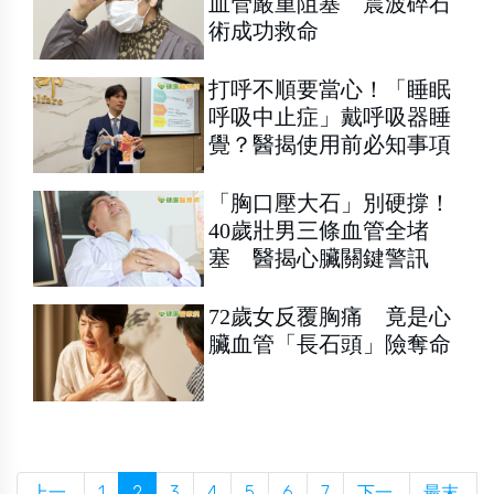
血管嚴重阻塞 震波碎石
術成功救命
打呼不順要當心！「睡眠
呼吸中止症」戴呼吸器睡
覺？醫揭使用前必知事項
「胸口壓大石」別硬撐！
40歲壯男三條血管全堵
塞 醫揭心臟關鍵警訊
­­­72歲女反覆胸痛 竟是心
臟血管「長石頭」險奪命
上一
1
2
3
4
5
6
7
下一
最末