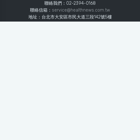
聯絡我們：02-2394-0168
聯絡信箱：
service@healthnews.com.tw
地址：台北市大安區市民大道三段142號5樓
Line：
@healthnews
使用條款
隱私聲明
免責聲明
媒體投稿
健康醫療網
健康醫療網每日提供專業、即時、正確的健康知識、醫學新
知、用藥安全、醫療照護、專家臨床經驗，關懷婦幼、上
班、銀髮、年輕各大族群的生理、心理健康狀況，尤其對重
大疾病（糖尿病、高血壓、心臟病、各種癌症、慢性疾病
等）、養生保健、營養攝取、體重管理、減肥美容等，邀訪
各類專家做正確、客觀的剖析與分享，是民眾獲取健康照護
的最佳資訊平台。