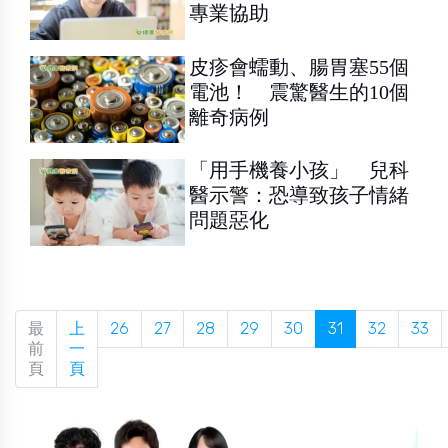
專業協助
皮疹會蠕動、腸胃塞55個
電池！ 震驚醫生的10個
離奇病例
「用手機養小孩」 兒科
醫示警：恐導致孩子情緒
問題惡化
最
上
26
27
28
29
30
31
32
33
前
一
頁
頁