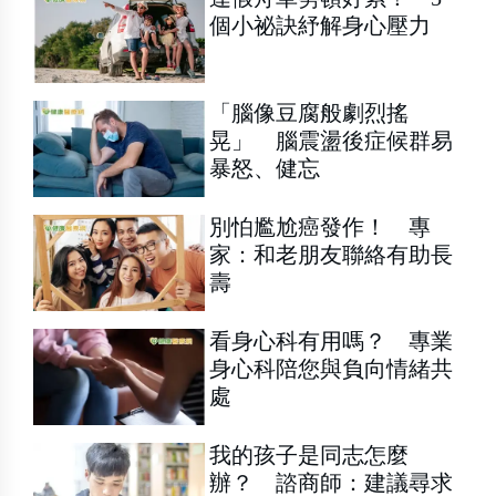
個小祕訣紓解身心壓力
「腦像豆腐般劇烈搖
晃」 腦震盪後症候群易
暴怒、健忘
別怕尷尬癌發作！ 專
家：和老朋友聯絡有助長
壽
看身心科有用嗎？ 專業
身心科陪您與負向情緒共
處
我的孩子是同志怎麼
辦？ 諮商師：建議尋求