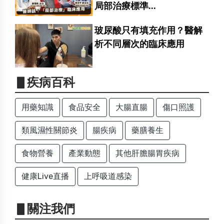
局部治療標準...
玻尿酸只有填充作用？醫解
析不同層次的臨床應用
▋疾病百科
用藥知識
食品安全
大腸直腸
傷口照護
類風濕性關節炎
腸疾病
藥膳養生
食物營養
產業動態
其他肝膽腸胃疾病
健康Live直播
上呼吸道感染
▋關注我們