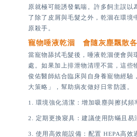
原就極可能誘發氣喘。許多飼主誤以
了除了皮屑與毛髮之外，乾涸在環境
原殺手。
寵物唾液乾涸 會隨灰塵飄散
當寵物舔拭毛髮後，唾液乾涸便會與
處。如果加上排泄物清理不當，這些
俊佑醫師結合臨床與自身養寵物經驗
大策略」，幫助病友做好日常防護。
1. 環境強化清潔：增加吸塵與擦拭頻
2. 定期更換寢具：建議使用防蟎且
3. 使用高效能設備：配置 HEPA