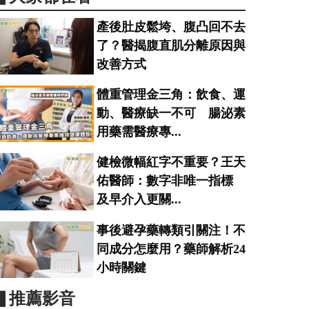
產後肚皮鬆垮、腹凸回不去
了？醫揭腹直肌分離原因與
改善方式
體重管理金三角：飲食、運
動、醫療缺一不可 腸泌素
用藥需醫療專...
健檢微幅紅字不重要？王天
佑醫師：數字非唯一指標
及早介入更關...
事後避孕藥轉類引關注！不
同成分怎麼用？藥師解析24
小時關鍵
▋推薦影音