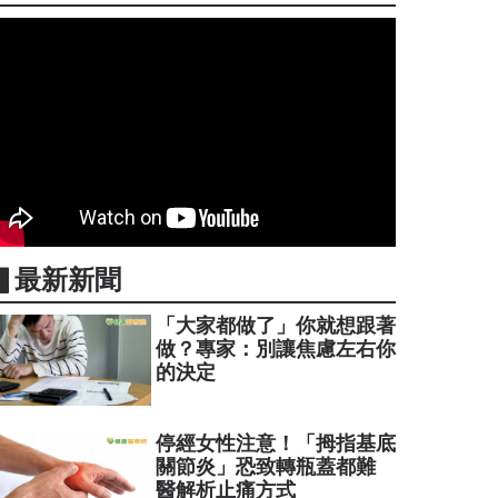
▋最新新聞
「大家都做了」你就想跟著
做？專家：別讓焦慮左右你
的決定
停經女性注意！「拇指基底
關節炎」恐致轉瓶蓋都難
醫解析止痛方式