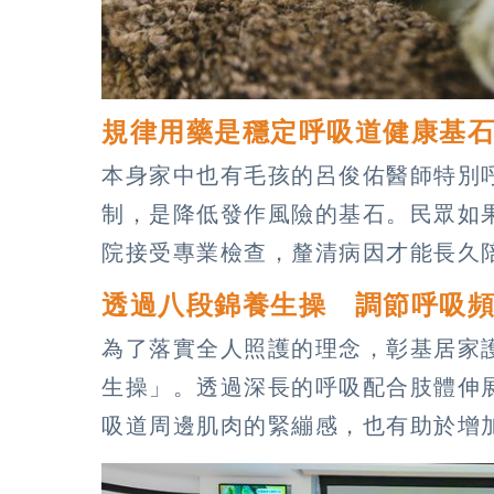
規律用藥是穩定呼吸道健康基
本身家中也有毛孩的呂俊佑醫師特別
制，是降低發作風險的基石。民眾如
院接受專業檢查，釐清病因才能長久
透過八段錦養生操 調節呼吸
為了落實全人照護的理念，彰基居家
生操」。透過深長的呼吸配合肢體伸
吸道周邊肌肉的緊繃感，也有助於增