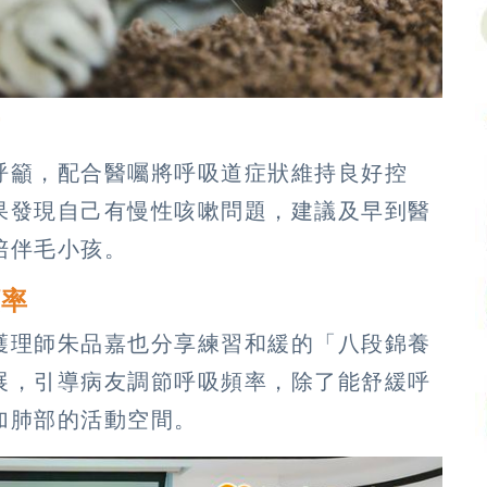
石
呼籲，配合醫囑將呼吸道症狀維持良好控
果發現自己有慢性咳嗽問題，建議及早到醫
陪伴毛小孩。
頻率
護理師朱品嘉也分享練習和緩的「八段錦養
展，引導病友調節呼吸頻率，除了能舒緩呼
加肺部的活動空間。