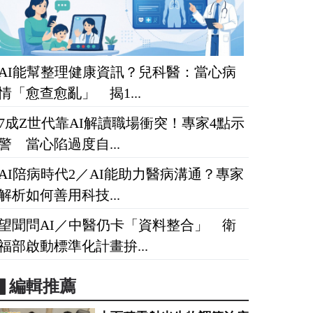
AI能幫整理健康資訊？兒科醫：當心病
情「愈查愈亂」 揭1...
7成Z世代靠AI解讀職場衝突！專家4點示
警 當心陷過度自...
AI陪病時代2／AI能助力醫病溝通？專家
解析如何善用科技...
望聞問AI／中醫仍卡「資料整合」 衛
福部啟動標準化計畫拚...
▋編輯推薦