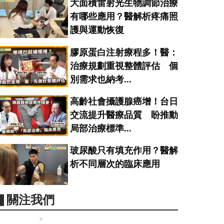
大面積雷射光生物調節治療
有哪些應用？醫解析疼痛照
護與運動恢復
膠原蛋白注射療程多！醫：
治療規劃重視整體評估 個
別需求也納考...
高齡社會攝護腺癌增！台日
交流提升醫療品質 盼推動
局部治療標準...
玻尿酸只有填充作用？醫解
析不同層次的臨床應用
▋關注我們