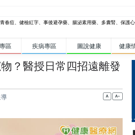
青春痘
、
健檢紅字
、
事後避孕藥
、
腸泌素用藥
、
多囊腎
、
保護心
專區
疾病專區
圖說健康
健康
寵物？醫授日常四招遠離發
報導
+