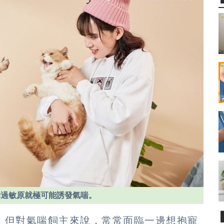
的過敏原就極可能誘發氣喘。
，但對氣喘飼主來說，常常面臨一邊想抱寵