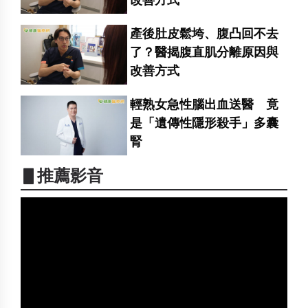
產後肚皮鬆垮、腹凸回不去
了？醫揭腹直肌分離原因與
改善方式
輕熟女急性腦出血送醫 竟
是「遺傳性隱形殺手」多囊
腎
▋推薦影音