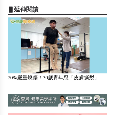
▋延伸閱讀
70%嚴重燒傷！30歲青年忍「皮膚撕裂」...