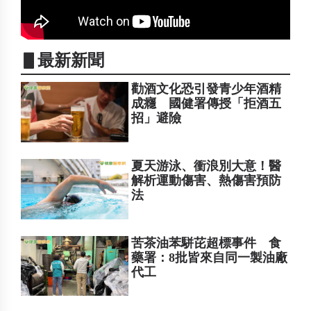
▋最新新聞
勸酒文化恐引發青少年酒精
成癮 國健署傳授「拒酒五
招」避險
夏天游泳、衝浪別大意！醫
解析運動傷害、熱傷害預防
法
苦茶油苯駢芘超標事件 食
藥署：8批皆來自同一製油廠
代工