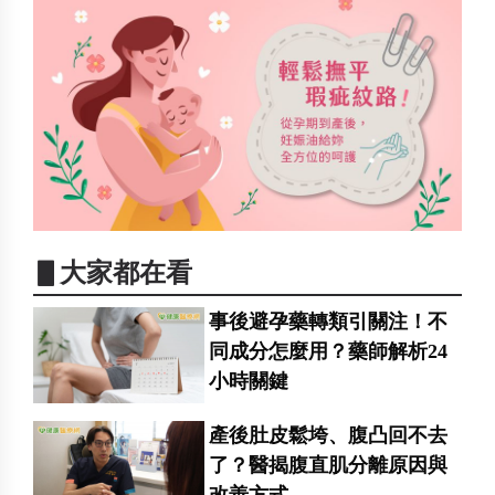
▋大家都在看
事後避孕藥轉類引關注！不
同成分怎麼用？藥師解析24
小時關鍵
產後肚皮鬆垮、腹凸回不去
了？醫揭腹直肌分離原因與
改善方式