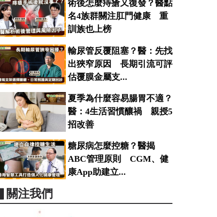
術後怎麼痔瘡又復發？醫點
名4族群關注肛門健康 重
訓族也上榜
輸尿管反覆阻塞？醫：先找
出狹窄原因 長期引流可評
估覆膜金屬支...
夏季為什麼容易腸胃不適？
醫：4生活習慣釀禍 親授5
招改善
糖尿病怎麼控糖？醫揭
ABC管理原則 CGM、健
康App助建立...
▋關注我們