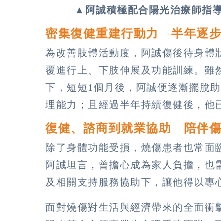
▲
阿誠積極配合陽光治療師指
密集復健重建行動力 半年逐
為改善肢體活動度，阿誠傷後待身體
覆進行上、下肢伸展及功能訓練。雖
下，短短1個月後，阿誠便逐漸擺脫
理能力；且經過半年持續復健後，他
復健、諮商到就業協助 陪伴
除了身體功能受損，燒傷患者也常面
阿誠坦言，曾擔心成為家人負擔，也
及相關支持服務協助下，讓他得以專
面對燒傷對生活與經濟帶來的全面衝