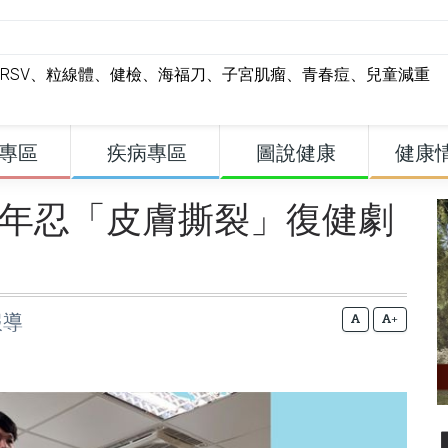
RSV
、
粒線體
、
健檢
、
海福刀
、
子宮肌瘤
、
青春痘
、
兒童減重
專區
疾病專區
圖說健康
健康
歲青年忍「皮膚撕裂」復健劇
報導
+