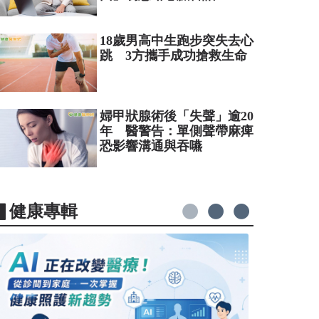
18歲男高中生跑步突失去心
跳 3方攜手成功搶救生命
婦甲狀腺術後「失聲」逾20
年 醫警告：單側聲帶麻痺
恐影響溝通與吞嚥
▋健康專輯