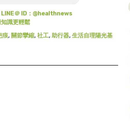
＠ ID：@healthnews
康知識更輕鬆
疤痕
,
關節攣縮
,
社工
,
助行器
,
生活自理陽光基