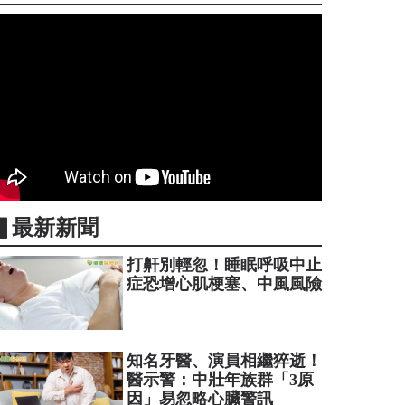
▋最新新聞
打鼾別輕忽！睡眠呼吸中止
症恐增心肌梗塞、中風風險
知名牙醫、演員相繼猝逝！
醫示警：中壯年族群「3原
因」易忽略心臟警訊