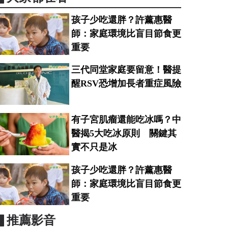
孩子少吃還胖？許薰惠醫
師：家庭環境比盲目節食更
重要
三代同堂家庭要留意！醫提
醒RSV恐增加長者重症風險
有子宮肌瘤還能吃冰嗎？中
醫揭5大吃冰原則 關鍵其
實不只是冰
孩子少吃還胖？許薰惠醫
師：家庭環境比盲目節食更
重要
▋推薦影音