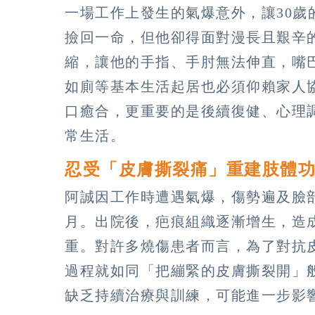
一場工作上發生的氣爆意外，讓30歲
撿回一命，但他卻得面對漫長且艱辛
縮，讓他的手指、手肘無法伸直，嘴
如廁等基本生活起居也必須仰賴家人
口癒合，更重要的是後續復健、心理
常生活。
忍受「皮膚撕裂痛」重建肢體
阿誠因工作時遭遇氣爆，傷勢遍及臉
月。出院後，疤痕組織逐漸增生，造
重。對許多燒傷患者而言，為了對抗
過程就如同「把繃緊的皮膚撕裂開」
缺乏持續治療與訓練，可能進一步影