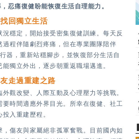
導，忍痛復健盼能恢復生活自理能力。
步找回獨立生活
狀況穩定，開始接受密集復健訓練。每天反
然過程伴隨劇烈疼痛，但在專業團隊陪伴
助行器，重新站穩腳步，並恢復部分生活自
已能獨立外出，逐步朝重返職場邁進。
傷友走過重建之路
臨外觀改變、人際互動及心理壓力等挑戰。
需要時間適應外界目光。所幸在復健、社工
心投入重建歷程。
擊，傷友與家屬絕非孤軍奮戰。目前國內如