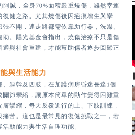
的阿誠，全身70%面積嚴重燒傷，雖然幸運
的復健之路。尤其燒傷後因疤痕增生與攣
巴張不開，連走路都需依靠助行器，洗澡、
協助。陽光基金會指出，燒傷治療不只是傷
調適與社會重建，才能幫助傷者逐步回歸正
功能與生活能力
部、軀幹及四肢，在加護病房昏迷長達1個
成關節攣縮，讓原本簡單的動作變得困難重
皮膚攣縮，每天反覆進行的上、下肢訓練，
般痛苦。這也是最常見的復健挑戰之一，若
響活動能力與生活自理功能。