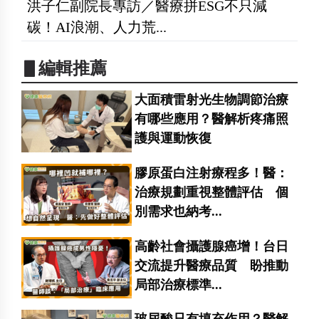
洪子仁副院長專訪／醫療拼ESG不只減
碳！AI浪潮、人力荒...
▋編輯推薦
大面積雷射光生物調節治療
有哪些應用？醫解析疼痛照
護與運動恢復
膠原蛋白注射療程多！醫：
治療規劃重視整體評估 個
別需求也納考...
高齡社會攝護腺癌增！台日
交流提升醫療品質 盼推動
局部治療標準...