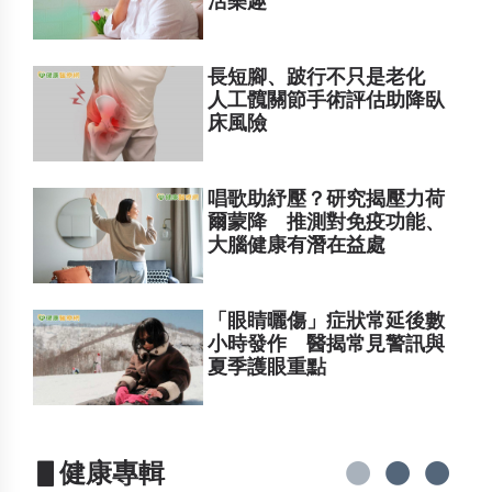
活樂趣
長短腳、跛行不只是老化
人工髖關節手術評估助降臥
床風險
唱歌助紓壓？研究揭壓力荷
爾蒙降 推測對免疫功能、
大腦健康有潛在益處
「眼睛曬傷」症狀常延後數
小時發作 醫揭常見警訊與
夏季護眼重點
▋健康專輯