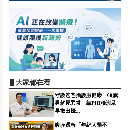
▋大家都在看
守護爸爸攝護腺健康 60歲
男解尿異常 靠PHI檢測及
早揪出攝...
腹膜透析「年紀大學不