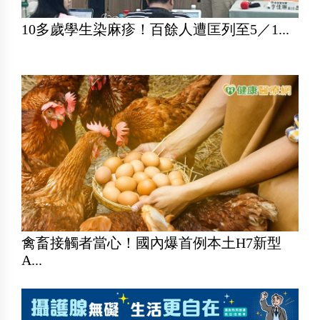
10多歲學生染麻疹！百餘人遭匡列至5／1...
禽畜接觸者當心！國內爆首例本土H7新型
A...