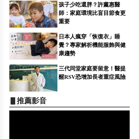
孩子少吃還胖？許薰惠醫
師：家庭環境比盲目節食更
重要
日本人瘋穿「恢復衣」睡
覺？專家解析機能服飾與健
康趨勢
三代同堂家庭要留意！醫提
醒RSV恐增加長者重症風險
▋推薦影音