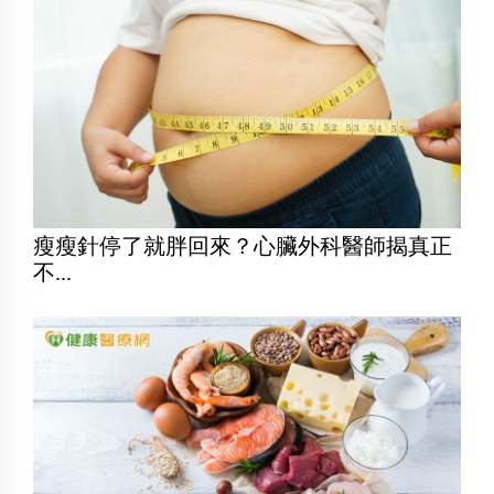
瘦瘦針停了就胖回來？心臟外科醫師揭真正
不...