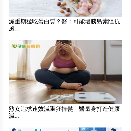
減重期猛吃蛋白質？醫：可能增胰島素阻抗
風...
熟女追求速效減重狂掉髮 醫量身打造健康
減...