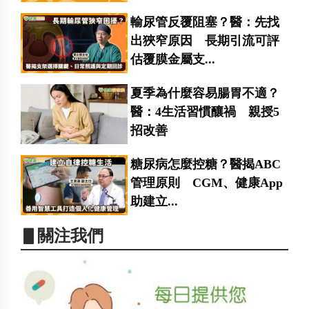
輸尿管反覆阻塞？醫：先找
出狹窄原因 長期引流可評
估覆膜金屬支...
夏季為什麼容易腸胃不適？
醫：4生活習慣釀禍 親授5
招改善
糖尿病怎麼控糖？醫揭ABC
管理原則 CGM、健康App
助建立...
▋關注我們