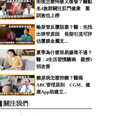
術後怎麼痔瘡又復發？醫點
名4族群關注肛門健康 重
訓族也上榜
輸尿管反覆阻塞？醫：先找
出狹窄原因 長期引流可評
估覆膜金屬支...
夏季為什麼容易腸胃不適？
醫：4生活習慣釀禍 親授5
招改善
糖尿病怎麼控糖？醫揭
ABC管理原則 CGM、健
康App助建立...
▋關注我們