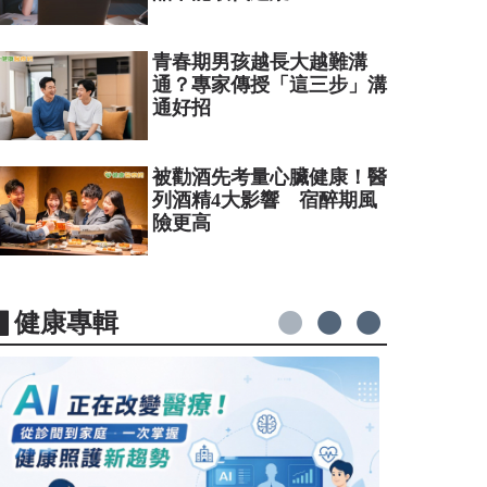
青春期男孩越長大越難溝
通？專家傳授「這三步」溝
通好招
被勸酒先考量心臟健康！醫
列酒精4大影響 宿醉期風
險更高
▋健康專輯