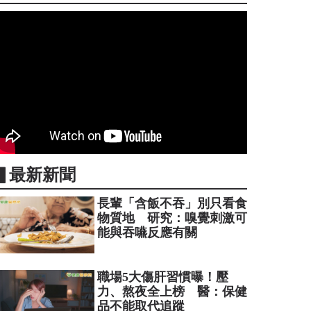
▋最新新聞
長輩「含飯不吞」別只看食
物質地 研究：嗅覺刺激可
能與吞嚥反應有關
職場5大傷肝習慣曝！壓
力、熬夜全上榜 醫：保健
品不能取代追蹤