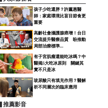
孩子少吃還胖？許薰惠醫
師：家庭環境比盲目節食更
重要
高齡社會攝護腺癌增！台日
交流提升醫療品質 盼推動
局部治療標準...
有子宮肌瘤還能吃冰嗎？中
醫揭5大吃冰原則 關鍵其
實不只是冰
玻尿酸只有填充作用？醫解
析不同層次的臨床應用
▋推薦影音