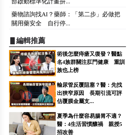
部啟動標準化計畫拚...
藥物諮詢找AI？藥師：「第二步」必做把
關用藥安全 自行停...
▋編輯推薦
術後怎麼痔瘡又復發？醫點
名4族群關注肛門健康 重訓
族也上榜
輸尿管反覆阻塞？醫：先找
出狹窄原因 長期引流可評
估覆膜金屬支...
夏季為什麼容易腸胃不適？
醫：4生活習慣釀禍 親授5
招改善