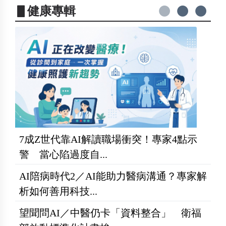
▋健康專輯
7成Z世代靠AI解讀職場衝突！專家4點示
警 當心陷過度自...
AI陪病時代2／AI能助力醫病溝通？專家解
析如何善用科技...
望聞問AI／中醫仍卡「資料整合」 衛福