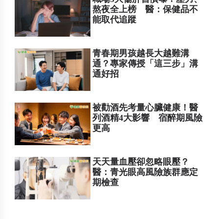
熬夜全上榜 醫：保健品不
能取代追蹤
青春期男孩越長大越難溝
通？專家傳授「這三步」溝
通好招
被勸酒先考量心臟健康！醫
列酒精4大影響 宿醉期風險
更高
天天量血壓卻忽略眼壓？
醫：青光眼高風險族群應定
期檢查