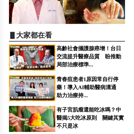
▋大家都在看
高齡社會攝護腺癌增！台日
交流提升醫療品質 盼推動
局部治療標準...
青春痘患者1原因常自行停
藥！導入AI輔助醫病溝通
助力治療持...
有子宮肌瘤還能吃冰嗎？中
醫揭5大吃冰原則 關鍵其實
不只是冰