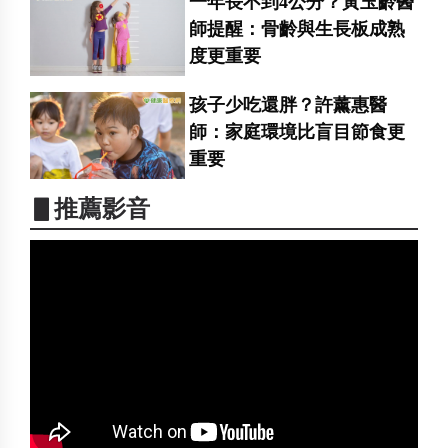
一年長不到4公分？黃玉齡醫
師提醒：骨齡與生長板成熟
度更重要
孩子少吃還胖？許薰惠醫
師：家庭環境比盲目節食更
重要
▋推薦影音