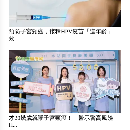
預防子宮頸癌，接種HPV疫苗「這年齡」
效...
才20幾歲就罹子宮頸癌！ 醫示警高風險
H...