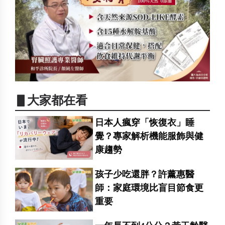
▋大家都在看
日本人瘋穿「恢復衣」睡
覺？專家解析機能服飾與健
康趨勢
孩子少吃還胖？許薰惠醫
師：家庭環境比盲目節食更
重要