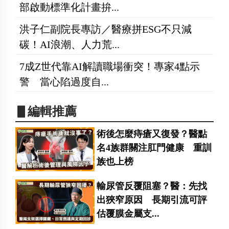
部啟動標準化計畫拚...
洪子仁副院長專訪／醫療拼ESG不只減
碳！AI浪潮、人力荒...
7成Z世代靠AI解讀職場衝突！專家4點示
警 當心陷過度自...
▋編輯推薦
術後怎麼痔瘡又復發？醫點
名4族群關注肛門健康 重訓
族也上榜
輸尿管反覆阻塞？醫：先找
出狹窄原因 長期引流可評
估覆膜金屬支...