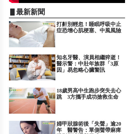
▋最新新聞
打鼾別輕忽！睡眠呼吸中止
症恐增心肌梗塞、中風風險
知名牙醫、演員相繼猝逝！
醫示警：中壯年族群「3原
因」易忽略心臟警訊
18歲男高中生跑步突失去心
跳 3方攜手成功搶救生命
婦甲狀腺術後「失聲」逾20
年 醫警告：單側聲帶麻痺