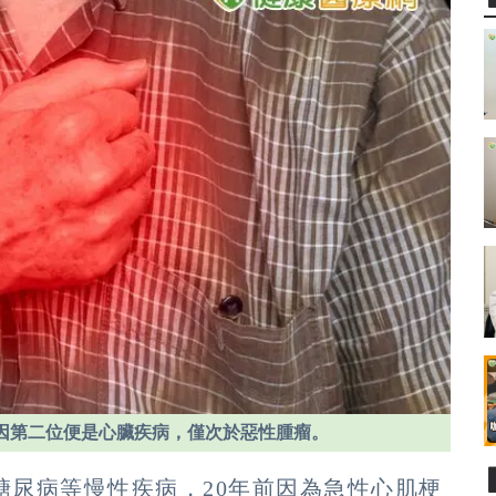
死因第二位便是心臟疾病，僅次於惡性腫瘤。
糖尿病等慢性疾病，20年前因為急性心肌梗