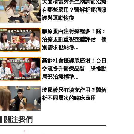
大面積雷射光生物調節治療
有哪些應用？醫解析疼痛照
護與運動恢復
膠原蛋白注射療程多！醫：
治療規劃重視整體評估 個
別需求也納考...
高齡社會攝護腺癌增！台日
交流提升醫療品質 盼推動
局部治療標準...
玻尿酸只有填充作用？醫解
析不同層次的臨床應用
▋關注我們