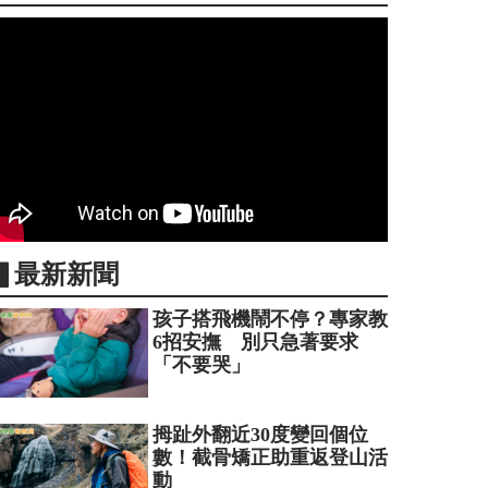
▋最新新聞
孩子搭飛機鬧不停？專家教
6招安撫 別只急著要求
「不要哭」
拇趾外翻近30度變回個位
數！截骨矯正助重返登山活
動