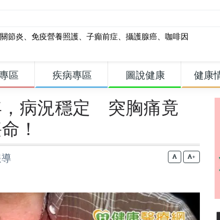
關節炎
、
免疫營養照護
、
子癲前症
、
攝護腺癌
、
咖啡因
專區
疾病專區
圖說健康
健康
年，病況穩定 突胸痛竟
喪命！
報導
+