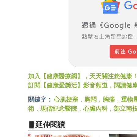
加入【健康醫療網】，天天關注您健康！LINE
訂閱【健康愛樂活】影音頻道，閱讀健
關鍵字：
心肌梗塞﹐胸悶﹐胸痛﹐重物
術﹐馬偕紀念醫院﹐心臟內科﹐部立南
▋延伸閱讀