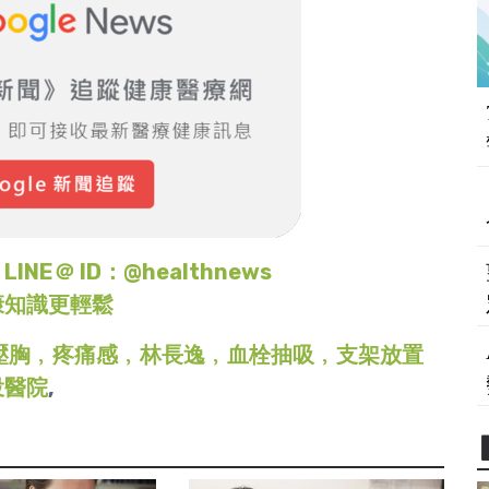
＠ ID：@healthnews
康知識更輕鬆
壓胸﹐疼痛感﹐林長逸﹐血栓抽吸﹐支架放置
投醫院
,