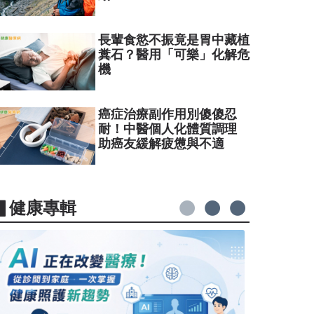
長輩食慾不振竟是胃中藏植
糞石？醫用「可樂」化解危
機
癌症治療副作用別傻傻忍
耐！中醫個人化體質調理
助癌友緩解疲憊與不適
▋健康專輯