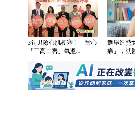
3旬男險心肌梗塞！ 當心
選舉造勢
「三高二害」氣溫...
痛」，就醫