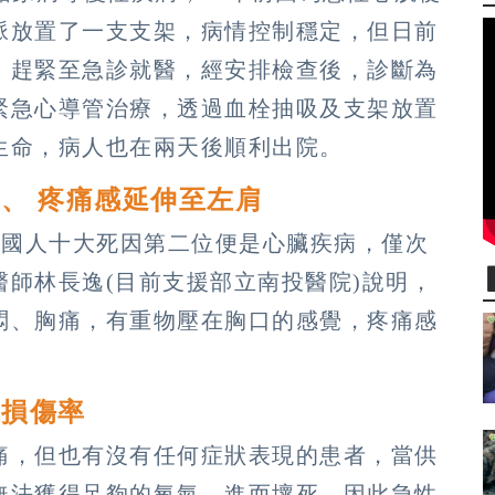
脈放置了一支支架，病情控制穩定，但日前
，趕緊至急診就醫，經安排檢查後，診斷為
緊急心導管治療，透過血栓抽吸及支架放置
生命，病人也在兩天後順利出院。
、 疼痛感延伸至左肩
年國人十大死因第二位便是心臟疾病，僅次
師林長逸(目前支援部立南投醫院)說明，
悶、胸痛，有重物壓在胸口的感覺，疼痛感
臟損傷率
痛，但也有沒有任何症狀表現的患者，當供
無法獲得足夠的氧氣，進而壞死，因此急性