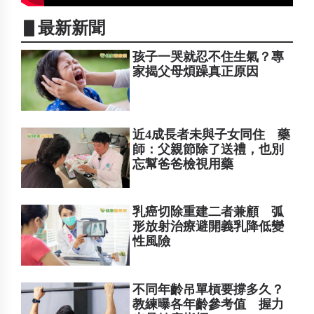
▋最新新聞
孩子一哭就忍不住生氣？專
家揭父母煩躁真正原因
近4成長者未與子女同住 藥
師：父親節除了送禮，也別
忘幫爸爸檢視用藥
乳癌切除重建二者兼顧 弧
形放射治療避開義乳降低變
性風險
不同年齡吊單槓要撐多久？
教練曝各年齡參考值 握力