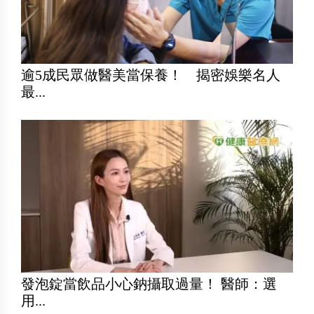
逾5成民眾做醫美當保養！ 揭密娛樂名人
最...
發泡錠當飲品小心鈉攝取過量！ 醫師：選
用...