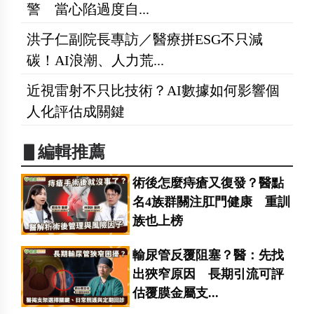
警 當心陷過度自...
洪子仁副院長專訪／醫療拼ESG不只減
碳！AI浪潮、人力荒...
近視雷射不只比技術？AI數據如何影響個
人化評估成關鍵
▋編輯推薦
術後怎麼痔瘡又復發？醫點
名4族群關注肛門健康 重訓
族也上榜
輸尿管反覆阻塞？醫：先找
出狹窄原因 長期引流可評
估覆膜金屬支...