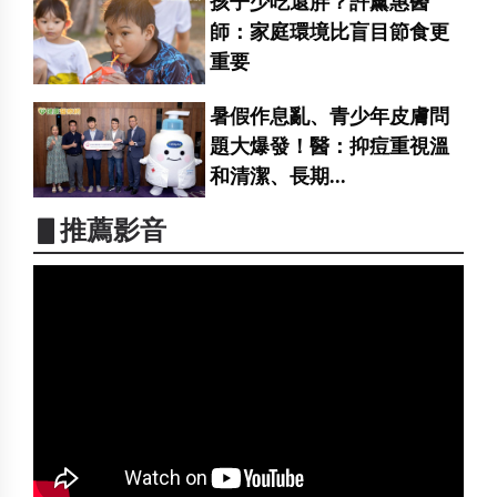
孩子少吃還胖？許薰惠醫
師：家庭環境比盲目節食更
重要
暑假作息亂、青少年皮膚問
題大爆發！醫：抑痘重視溫
和清潔、長期...
▋推薦影音