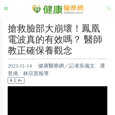
搶救臉部大崩壞！鳳凰
電波真的有效嗎？ 醫師
教正確保養觀念
2023-11-14 健康醫療網／記者吳儀文、潘
昱僑、林宗憲報導
+