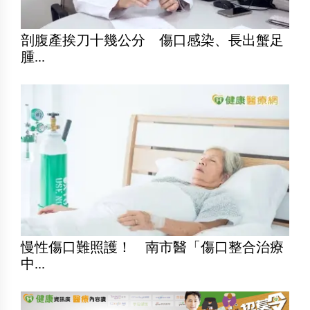
剖腹產挨刀十幾公分 傷口感染、長出蟹足
腫...
慢性傷口難照護！ 南市醫「傷口整合治療
中...