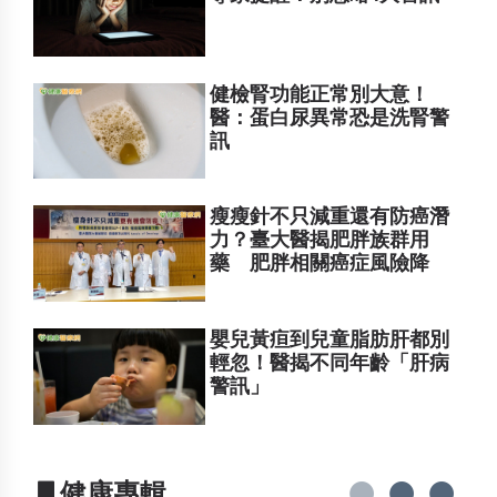
健檢腎功能正常別大意！
醫：蛋白尿異常恐是洗腎警
訊
瘦瘦針不只減重還有防癌潛
力？臺大醫揭肥胖族群用
藥 肥胖相關癌症風險降
嬰兒黃疸到兒童脂肪肝都別
輕忽！醫揭不同年齡「肝病
警訊」
▋健康專輯