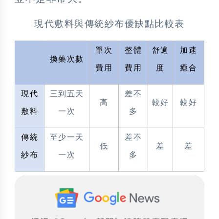
現代敷料與傳統紗布優缺點比較表
單次
整體
舒適
加速
換藥次數
費用
費用
度
癒合
現代
三到五天
差不
高
較好
較好
敷料
一次
多
傳統
至少一天
差不
低
差
差
紗布
一次
多