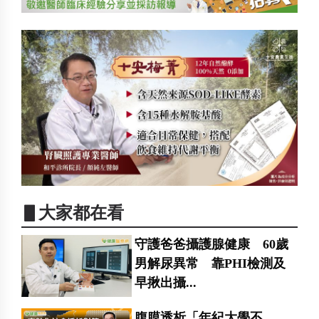
▋大家都在看
守護爸爸攝護腺健康 60歲
男解尿異常 靠PHI檢測及
早揪出攝...
腹膜透析「年紀大學不