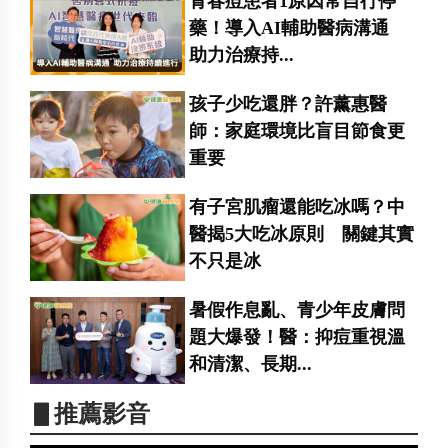
青春痘患者1原因常自行停
藥！導入AI輔助醫病溝通
助力治療持...
孩子少吃還胖？許薰惠醫
師：家庭環境比盲目節食更
重要
有子宮肌瘤還能吃冰嗎？中
醫揭5大吃冰原則 關鍵其實
不只是冰
暑假作息亂、青少年皮膚問
題大爆發！醫：抑痘重視溫
和清潔、長期...
▋推薦影音