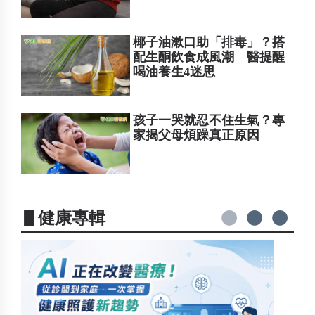
椰子油漱口助「排毒」？搭
配生酮飲食成風潮 醫提醒
喝油養生4迷思
孩子一哭就忍不住生氣？專
家揭父母煩躁真正原因
▋健康專輯