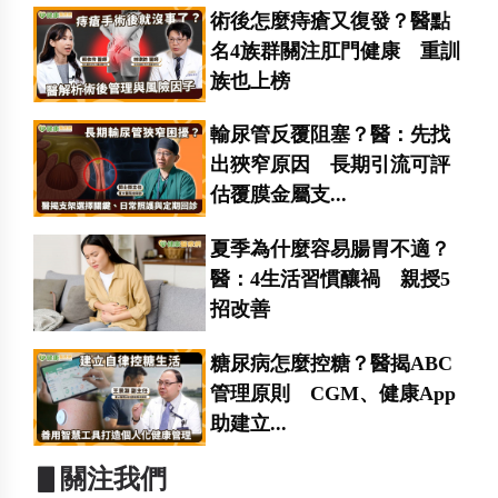
術後怎麼痔瘡又復發？醫點
名4族群關注肛門健康 重訓
族也上榜
輸尿管反覆阻塞？醫：先找
出狹窄原因 長期引流可評
估覆膜金屬支...
夏季為什麼容易腸胃不適？
醫：4生活習慣釀禍 親授5
招改善
糖尿病怎麼控糖？醫揭ABC
管理原則 CGM、健康App
助建立...
▋關注我們