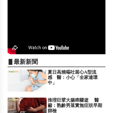
▋最新新聞
夏日高燒嘔吐當心A型流
感 醫：小心「全家連環
中」
推理巨擘大腸癌驟逝 醫
籲：熟齡男落實無症狀早期
篩檢