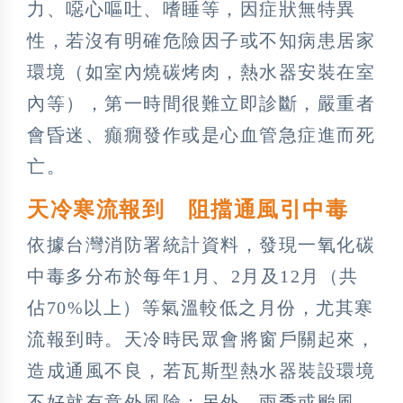
力、噁心嘔吐、嗜睡等，因症狀無特異
性，若沒有明確危險因子或不知病患居家
環境（如室內燒碳烤肉，熱水器安裝在室
內等），第一時間很難立即診斷，嚴重者
會昏迷、癲癇發作或是心血管急症進而死
亡。
天冷寒流報到 阻擋通風引中毒
依據台灣消防署統計資料，發現一氧化碳
中毒多分布於每年1月、2月及12月（共
佔70%以上）等氣溫較低之月份，尤其寒
流報到時。天冷時民眾會將窗戶關起來，
造成通風不良，若瓦斯型熱水器裝設環境
不好就有意外風險；另外，雨季或颱風