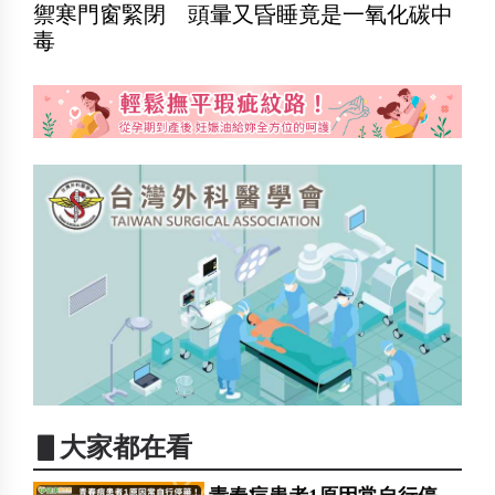
禦寒門窗緊閉 頭暈又昏睡竟是一氧化碳中
毒
▋大家都在看