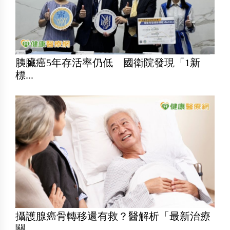
胰臟癌5年存活率仍低 國衛院發現「1新
標...
攝護腺癌骨轉移還有救？醫解析「最新治療
關...