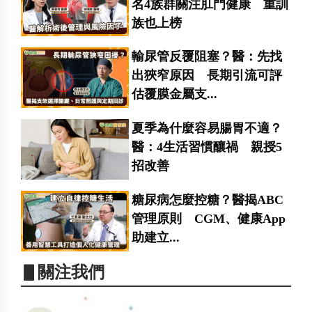
名4族群關注肛門健康 重訓
族也上榜
輸尿管反覆阻塞？醫：先找
出狹窄原因 長期引流可評
估覆膜金屬支...
夏季為什麼容易腸胃不適？
醫：4生活習慣釀禍 親授5
招改善
糖尿病怎麼控糖？醫揭ABC
管理原則 CGM、健康App
助建立...
▋關注我們