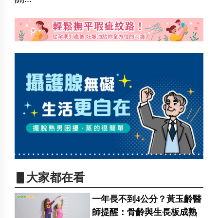
▋大家都在看
一年長不到4公分？黃玉齡醫
師提醒：骨齡與生長板成熟