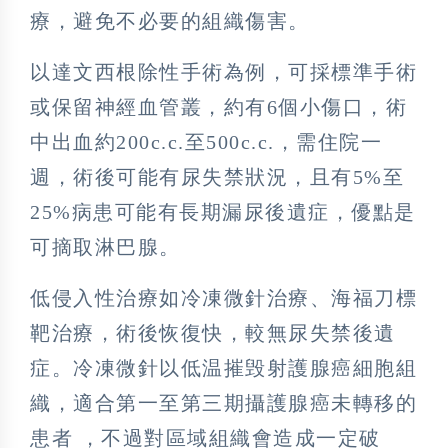
療，避免不必要的組織傷害。
以達文西根除性手術為例，可採標準手術
或保留神經血管叢，約有6個小傷口，術
中出血約200c.c.至500c.c.，需住院一
週，術後可能有尿失禁狀況，且有5%至
25%病患可能有長期漏尿後遺症，優點是
可摘取淋巴腺。
低侵入性治療如冷凍微針治療、海福刀標
靶治療，術後恢復快，較無尿失禁後遺
症。冷凍微針以低温摧毁射護腺癌細胞組
織，適合第一至第三期攝護腺癌未轉移的
患者 ，不過對區域組織會造成一定破