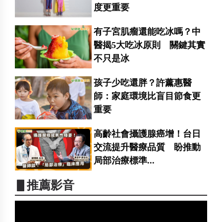
度更重要
有子宮肌瘤還能吃冰嗎？中
醫揭5大吃冰原則 關鍵其實
不只是冰
孩子少吃還胖？許薰惠醫
師：家庭環境比盲目節食更
重要
高齡社會攝護腺癌增！台日
交流提升醫療品質 盼推動
局部治療標準...
▋推薦影音