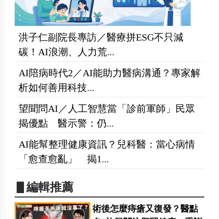
洪子仁副院長專訪／醫療拼ESG不只減
碳！AI浪潮、人力荒...
AI陪病時代2／AI能助力醫病溝通？專家解
析如何善用科技...
望聞問AI／人工智慧當「診前軍師」民眾
揭優點 醫示警：仍...
AI能幫整理健康資訊？兒科醫：當心病情
「愈查愈亂」 揭1...
▋編輯推薦
術後怎麼痔瘡又復發？醫點