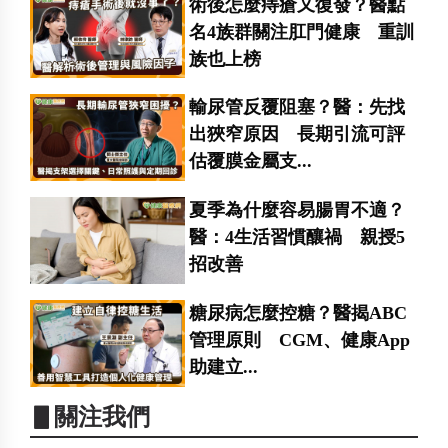
術後怎麼痔瘡又復發？醫點
名4族群關注肛門健康 重訓
族也上榜
輸尿管反覆阻塞？醫：先找
出狹窄原因 長期引流可評
估覆膜金屬支...
夏季為什麼容易腸胃不適？
醫：4生活習慣釀禍 親授5
招改善
糖尿病怎麼控糖？醫揭ABC
管理原則 CGM、健康App
助建立...
▋關注我們