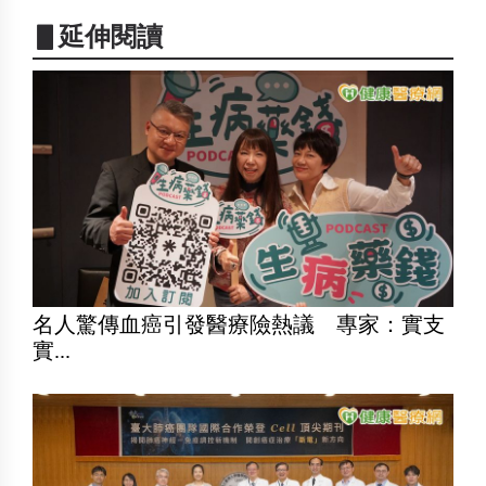
▋延伸閱讀
名人驚傳血癌引發醫療險熱議 專家：實支
實...