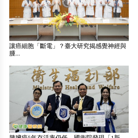
讓癌細胞「斷電」？臺大研究揭感覺神經與
腫...
胰臟癌5年存活率仍低 國衛院發現「1新