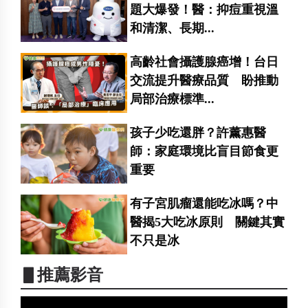
題大爆發！醫：抑痘重視溫
和清潔、長期...
高齡社會攝護腺癌增！台日
交流提升醫療品質 盼推動
局部治療標準...
孩子少吃還胖？許薰惠醫
師：家庭環境比盲目節食更
重要
有子宮肌瘤還能吃冰嗎？中
醫揭5大吃冰原則 關鍵其實
不只是冰
▋推薦影音