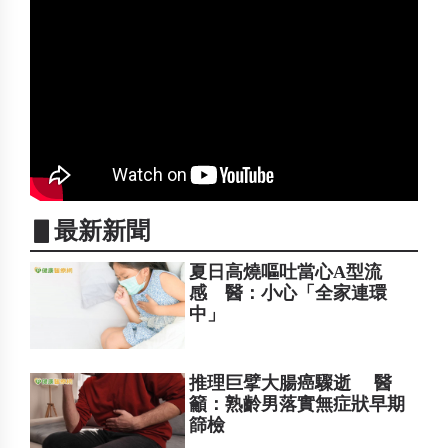
▋最新新聞
夏日高燒嘔吐當心A型流
感 醫：小心「全家連環
中」
推理巨擘大腸癌驟逝 醫
籲：熟齡男落實無症狀早期
篩檢