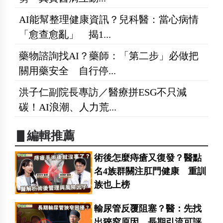
AI能幫整理健康資訊？兒科醫：當心病情
「愈查愈亂」 揭1...
藥物諮詢找AI？藥師：「第二步」必做把
關用藥安全 自行停...
洪子仁副院長專訪／醫療拼ESG不只減
碳！AI浪潮、人力荒...
▋編輯推薦
術後怎麼痔瘡又復發？醫點
名4族群關注肛門健康 重訓
族也上榜
輸尿管反覆阻塞？醫：先找
出狹窄原因 長期引流可評