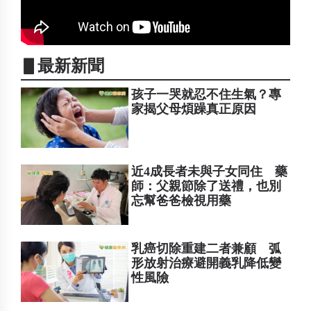
▋最新新聞
孩子一哭就忍不住生氣？專
家揭父母煩躁真正原因
近4成長者未與子女同住 藥
師：父親節除了送禮，也別
忘幫爸爸檢視用藥
乳癌切除重建二者兼顧 弧
形放射治療避開義乳降低變
性風險