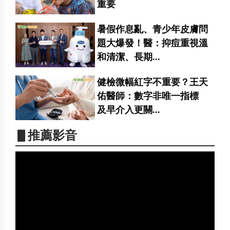
重要
暑假作息亂、青少年皮膚問
題大爆發！醫：抑痘重視溫
和清潔、長期...
健檢微幅紅字不重要？王天
佑醫師：數字非唯一指標
及早介入更關...
▋推薦影音