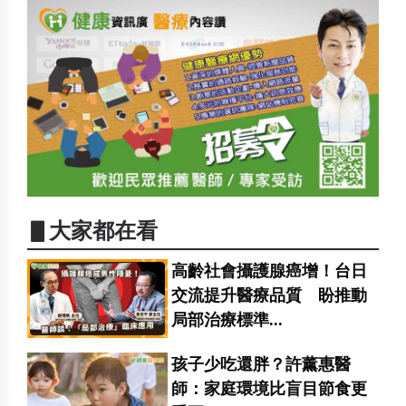
▋大家都在看
高齡社會攝護腺癌增！台日
交流提升醫療品質 盼推動
局部治療標準...
孩子少吃還胖？許薰惠醫
師：家庭環境比盲目節食更