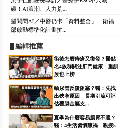
洪子仁副院長專訪／醫療拼ESG不只減
碳！AI浪潮、人力荒...
望聞問AI／中醫仍卡「資料整合」 衛福
部啟動標準化計畫拚...
▋編輯推薦
術後怎麼痔瘡又復發？醫點
名4族群關注肛門健康 重訓
族也上榜
輸尿管反覆阻塞？醫：先找
出狹窄原因 長期引流可評
估覆膜金屬支...
夏季為什麼容易腸胃不適？
醫：4生活習慣釀禍 親授5