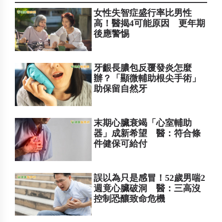
女性失智症盛行率比男性
高！醫揭4可能原因 更年期
後應警惕
牙齦長膿包反覆發炎怎麼
辦？「顯微輔助根尖手術」
助保留自然牙
末期心臟衰竭「心室輔助
器」成新希望 醫：符合條
件健保可給付
誤以為只是感冒！52歲男喘2
週竟心臟破洞 醫：三高沒
控制恐釀致命危機