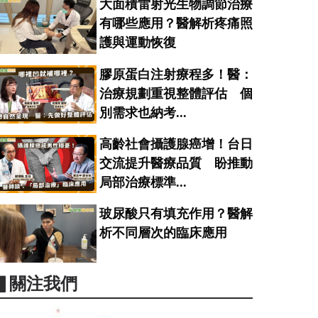
大面積雷射光生物調節治療
有哪些應用？醫解析疼痛照
護與運動恢復
膠原蛋白注射療程多！醫：
治療規劃重視整體評估 個
別需求也納考...
高齡社會攝護腺癌增！台日
交流提升醫療品質 盼推動
局部治療標準...
玻尿酸只有填充作用？醫解
析不同層次的臨床應用
▋關注我們