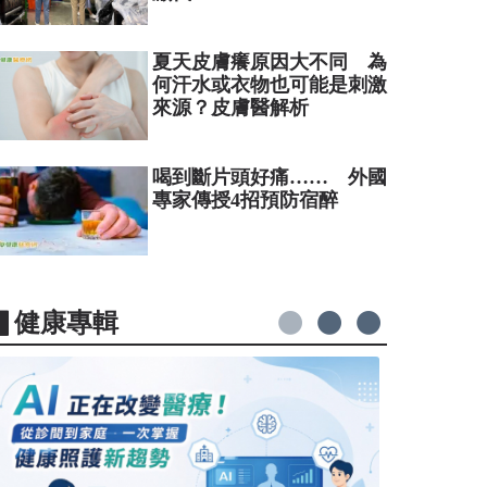
夏天皮膚癢原因大不同 為
何汗水或衣物也可能是刺激
來源？皮膚醫解析
喝到斷片頭好痛…… 外國
專家傳授4招預防宿醉
▋健康專輯