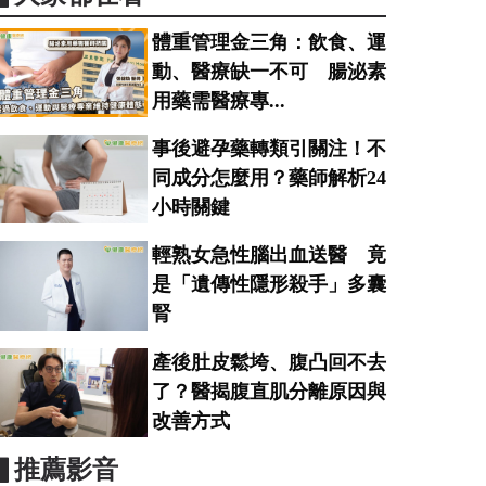
體重管理金三角：飲食、運
動、醫療缺一不可 腸泌素
用藥需醫療專...
事後避孕藥轉類引關注！不
同成分怎麼用？藥師解析24
小時關鍵
輕熟女急性腦出血送醫 竟
是「遺傳性隱形殺手」多囊
腎
產後肚皮鬆垮、腹凸回不去
了？醫揭腹直肌分離原因與
改善方式
▋推薦影音