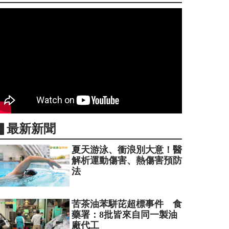
▋最新新聞
夏天游泳、衝浪別大意！醫
解析運動傷害、熱傷害預防
法
苦茶油苯駢芘超標事件 食
藥署：8批皆來自同一製油
廠代工