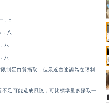
一．○
○．八
．八
．八
需限制蛋白質攝取，但最近普遍認為在限制
質不足可能造成風險，可比標準量多攝取一