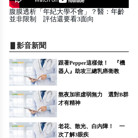
腹膜透析「年紀大學不會」？醫：年齡
並非限制 評估還要看3面向
▋影音新聞
跟著Pepper這樣做！ 『機
器人』助攻三總乳癌衛教
熬夜加班虛弱無力 選對B群
才有精神
老花、散光、白內障！ 一
次了解3眼疾