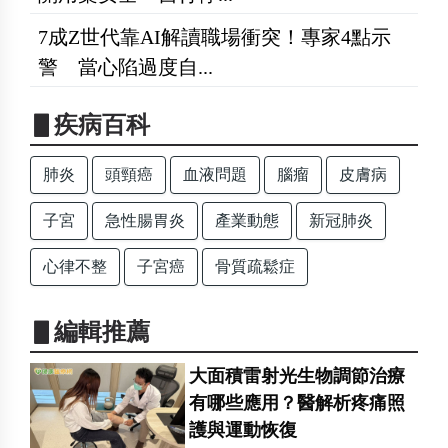
7成Z世代靠AI解讀職場衝突！專家4點示
警 當心陷過度自...
▋疾病百科
肺炎
頭頸癌
血液問題
腦瘤
皮膚病
子宮
急性腸胃炎
產業動態
新冠肺炎
心律不整
子宮癌
骨質疏鬆症
▋編輯推薦
大面積雷射光生物調節治療
有哪些應用？醫解析疼痛照
護與運動恢復