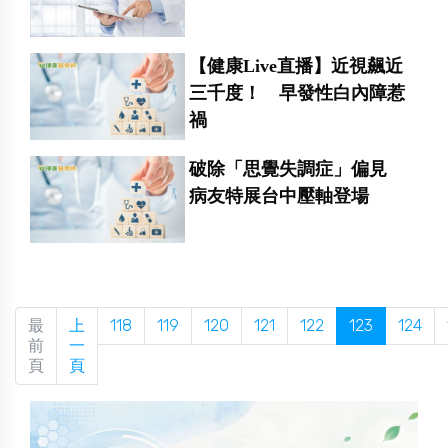
【健康Live直播】近視飆近
三千度！ 早發性白內障惹
禍
破除「思覺失調症」偏見
病友特展台中壓軸登場
最
上
118
119
120
121
122
123
124
前
一
頁
頁