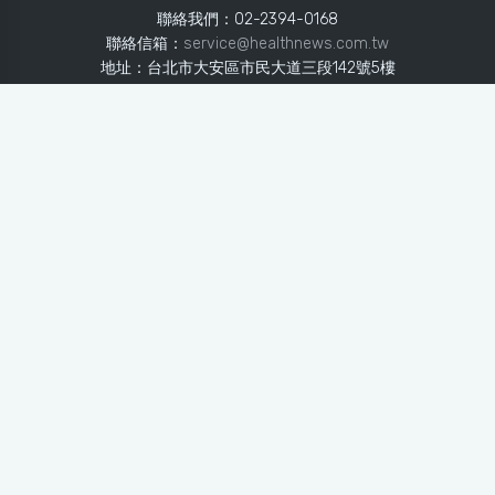
聯絡我們：02-2394-0168
聯絡信箱：
service@healthnews.com.tw
地址：台北市大安區市民大道三段142號5樓
Line：
@healthnews
使用條款
隱私聲明
免責聲明
媒體投稿
健康醫療網
健康醫療網每日提供專業、即時、正確的健康知識、醫學新
知、用藥安全、醫療照護、專家臨床經驗，關懷婦幼、上
班、銀髮、年輕各大族群的生理、心理健康狀況，尤其對重
大疾病（糖尿病、高血壓、心臟病、各種癌症、慢性疾病
等）、養生保健、營養攝取、體重管理、減肥美容等，邀訪
各類專家做正確、客觀的剖析與分享，是民眾獲取健康照護
的最佳資訊平台。