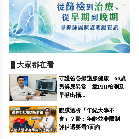
▋大家都在看
守護爸爸攝護腺健康 60歲
男解尿異常 靠PHI檢測及
早揪出攝...
腹膜透析「年紀大學不
會」？醫：年齡並非限制
評估還要看3面向