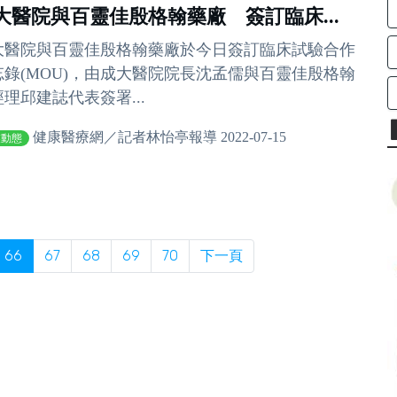
大醫院與百靈佳殷格翰藥廠 簽訂臨床...
大醫院與百靈佳殷格翰藥廠於今日簽訂臨床試驗合作
忘錄(MOU)，由成大醫院院長沈孟儒與百靈佳殷格翰
理邱建誌代表簽署...
健康醫療網／記者林怡亭報導 2022-07-15
業動態
66
67
68
69
70
下一頁