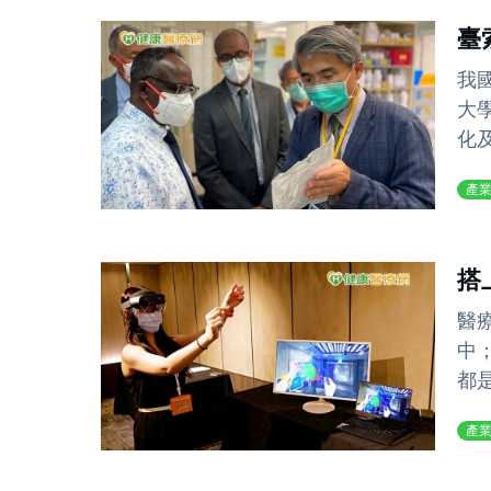
臺
我
大
化
產
搭
醫
中
都
產