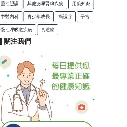
靈性照護
其他泌尿腎臟疾病
用藥知識
中醫內科
青少年成長
攝護腺
子宮
慢性呼吸道疾病
食道癌
▋關注我們