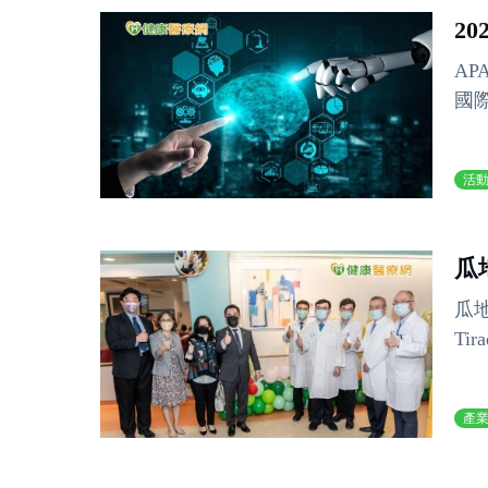
2
AP
國際
活
瓜
瓜地
Ti
產