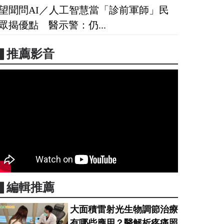
望聞問AI／人工智慧當「診前軍師」民
眾揭優點 醫示警：仍...
▋推薦影音
▋編輯推薦
大面積雷射光生物調節治療
有哪些應用？醫解析疼痛照