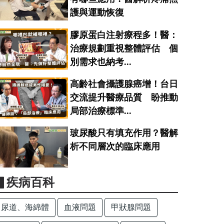
護與運動恢復
膠原蛋白注射療程多！醫：
治療規劃重視整體評估 個
別需求也納考...
高齡社會攝護腺癌增！台日
交流提升醫療品質 盼推動
局部治療標準...
玻尿酸只有填充作用？醫解
析不同層次的臨床應用
▋疾病百科
尿道、海綿體
血液問題
甲狀腺問題