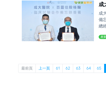
成
成
備
總經
產
最前頁
上一頁
61
62
63
64
65