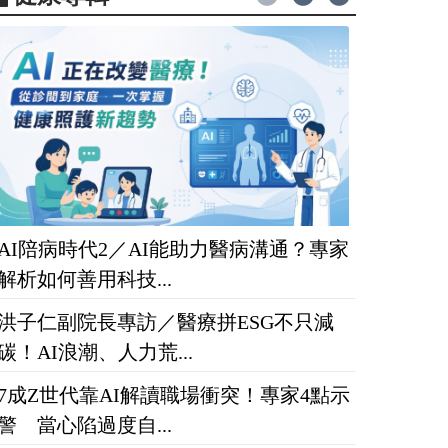
AI陪病時代2／AI能助力醫病溝通？專家
解析如何善用科技...
洪子仁副院長專訪／醫療拼ESG不只減
碳！AI浪潮、人力荒...
7成Z世代靠AI解讀職場衝突！專家4點示
警 當心陷過度自...