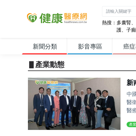
熱搜：
多囊腎
、
護
、
子癲
新聞分類
影音專區
癌症
▋產業動態
新
中
醫
醫
產