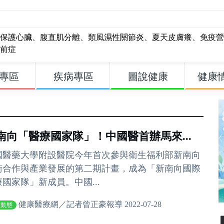
保護心臟
、
腹直肌分離
、
類風濕性關節炎
、
夏天皮膚癢
、
免疫營
前症
專區
疾病專區
圖說健康
健康
南向「醫療國家隊」！中國醫首辦馬來...
國醫藥大學附設醫院今年首次參與衛生福利部新南向
衛合作與產業發展的第二期計畫，成為「新南向國際
療國家隊」新成員。中國...
健康醫療網／記者曾正豪報導 2022-07-28
業動態