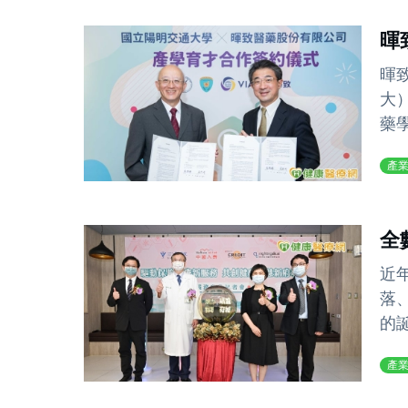
暉
暉
大
藥
產
全
近
落
的
產