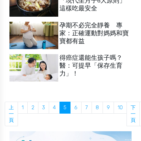
「現代坐月子6大原則」
這樣吃最安全
孕期不必完全靜養 專
家：正確運動對媽媽和寶
寶都有益
得癌症還能生孩子嗎？
醫：可提早「保存生育
力」！
上
1
2
3
4
5
6
7
8
9
10
下
一
一
頁
頁