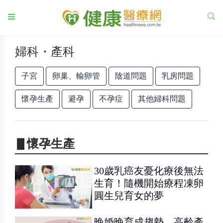
婦科・產科
子宮
卵巢、輸卵管
陰道問題
乳房問題
懷孕生產
避孕
不孕症
其他婦科問題
▋懷孕生產
30歲乳癌友憂化療後無法
生育！隨機開始療程凍卵
圓生兒育女的夢
晚婚晚育成趨勢 高齡產