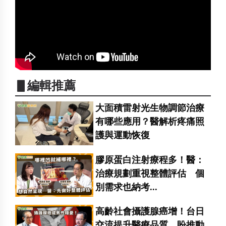
▋編輯推薦
大面積雷射光生物調節治療
有哪些應用？醫解析疼痛照
護與運動恢復
膠原蛋白注射療程多！醫：
治療規劃重視整體評估 個
別需求也納考...
高齡社會攝護腺癌增！台日
交流提升醫療品質 盼推動