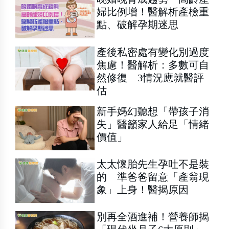
婦比例增！醫解析產檢重
點、破解孕期迷思
產後私密處有變化別過度
焦慮！醫解析：多數可自
然修復 3情況應就醫評
估
新手媽幻聽想「帶孩子消
失」醫籲家人給足「情緒
價值」
太太懷胎先生孕吐不是裝
的 準爸爸留意「產翁現
象」上身！醫揭原因
別再全酒進補！營養師揭