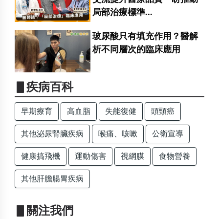
局部治療標準...
玻尿酸只有填充作用？醫解
析不同層次的臨床應用
▋疾病百科
早期療育
高血脂
失能復健
頭頸癌
其他泌尿腎臟疾病
喉痛、咳嗽
公衛宣導
健康搞飛機
運動傷害
視網膜
食物營養
其他肝膽腸胃疾病
▋關注我們