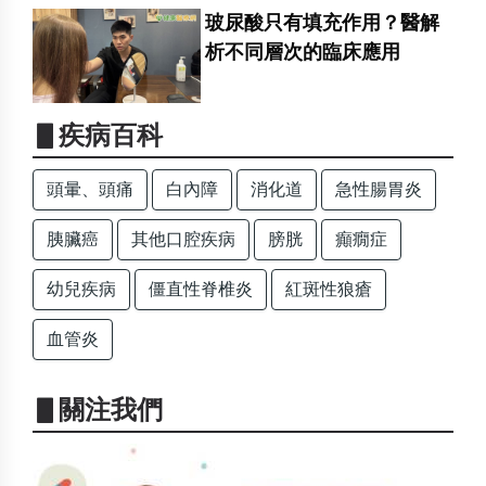
玻尿酸只有填充作用？醫解
析不同層次的臨床應用
▋疾病百科
頭暈、頭痛
白內障
消化道
急性腸胃炎
胰臟癌
其他口腔疾病
膀胱
癲癇症
幼兒疾病
僵直性脊椎炎
紅斑性狼瘡
血管炎
▋關注我們