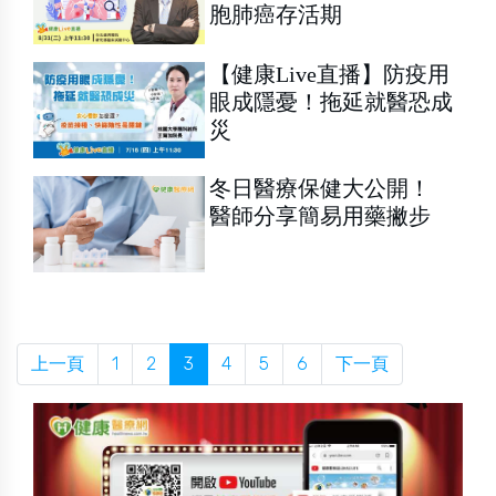
胞肺癌存活期
【健康Live直播】防疫用
眼成隱憂！拖延就醫恐成
災
冬日醫療保健大公開！
醫師分享簡易用藥撇步
上一頁
1
2
3
4
5
6
下一頁