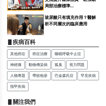
局部治療標準...
玻尿酸只有填充作用？醫解
析不同層次的臨床應用
▋疾病百科
其他癌症
癌症治療
睡眠呼吸中止症
神經痛
動物傳染病
狐臭
視力問題
人物專題
帶狀疱疹
巴金森氏症
罕見疾病
指甲疾病
▋關注我們