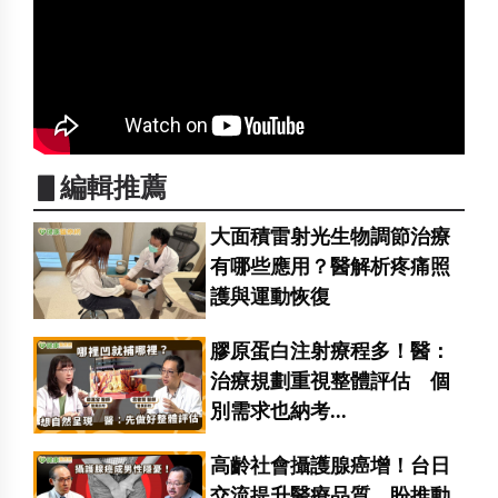
▋編輯推薦
大面積雷射光生物調節治療
有哪些應用？醫解析疼痛照
護與運動恢復
膠原蛋白注射療程多！醫：
治療規劃重視整體評估 個
別需求也納考...
高齡社會攝護腺癌增！台日
交流提升醫療品質 盼推動