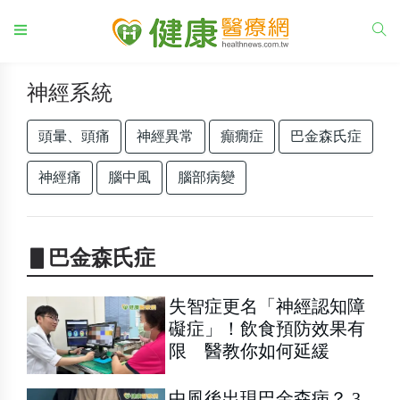
神經系統
頭暈、頭痛
神經異常
癲癇症
巴金森氏症
神經痛
腦中風
腦部病變
▋巴金森氏症
失智症更名「神經認知障
礙症」！飲食預防效果有
限 醫教你如何延緩
中風後出現巴金森病？ 3