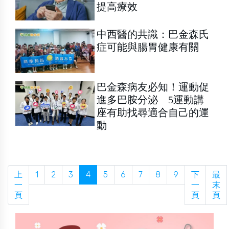
提高療效
中西醫的共識：巴金森氏
症可能與腸胃健康有關
巴金森病友必知！運動促
進多巴胺分泌 5運動講
座有助找尋適合自己的運
動
上
1
2
3
4
5
6
7
8
9
下
最
一
一
末
頁
頁
頁