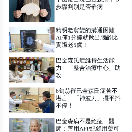
步驟判別是否罹病
精明老翁變的溝通困難
AI僅1分鐘就揪出腦齡比
實際老5歲！
巴金森氏症維持生活能
力 「整合治療中心」助
攻
6旬翁罹巴金森氏症苦不
堪言 「神波刀」擺平抖
不停！
巴金森病不是絕症 醫
師：善用APP紀錄用藥可