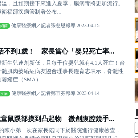
增溫，且預期接下來進入夏季，腸病毒將更加流行。
據衛福部疾病管制署公布...
健康醫療網／記者張慈恩報導 2023-04-15
毒細菌
活不到1歲！ 家長當心「嬰兒死亡率...
灣新生兒連創新低，且每千位嬰兒就有4.1人死亡！台
脊髓肌肉萎縮症病友協會理事長鐘育志表示，脊髓性
萎縮症（SMA）...
健康醫療網／記者鄭宜芬報導 2023-04-14
兒疾病
歲童鼠蹊部摸到凸起物 微創腹腔鏡手...
歲的陳小弟一次在家長陪同下於醫院進行健康檢查，