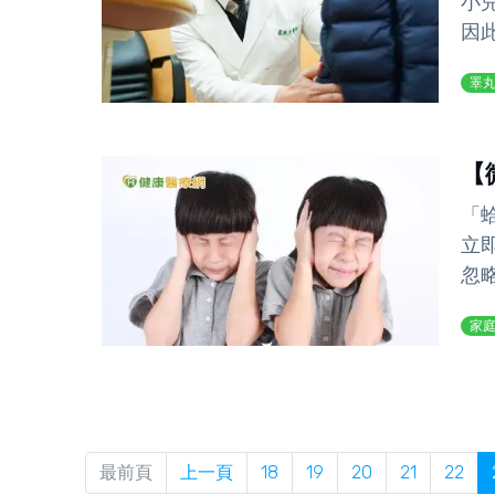
小
因
睪
【
「
立
忽
家
最前頁
上一頁
18
19
20
21
22