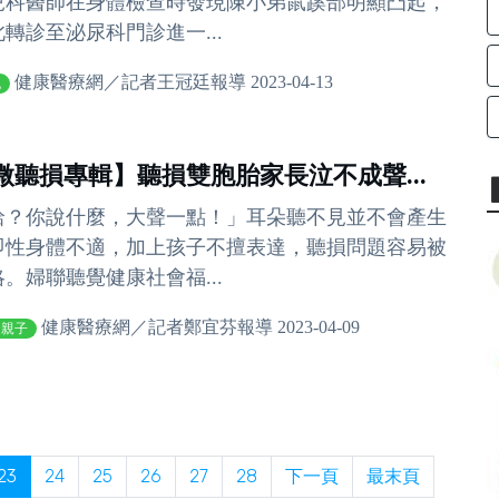
兒科醫師在身體檢查時發現陳小弟鼠蹊部明顯凸起，
此轉診至泌尿科門診進一...
健康醫療網／記者王冠廷報導 2023-04-13
丸
微聽損專輯】聽損雙胞胎家長泣不成聲...
蛤？你說什麼，大聲一點！」耳朵聽不見並不會產生
即性身體不適，加上孩子不擅表達，聽損問題容易被
略。婦聯聽覺健康社會福...
健康醫療網／記者鄭宜芬報導 2023-04-09
庭親子
23
24
25
26
27
28
下一頁
最末頁