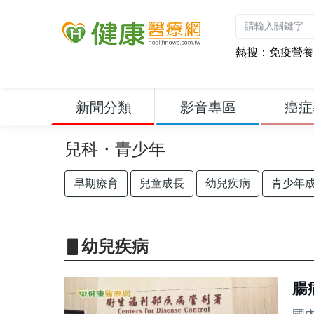
熱搜：
免疫營養
新聞分類
影音專區
癌症
兒科・青少年
早期療育
兒童成長
幼兒疾病
青少年
▋幼兒疾病
腸