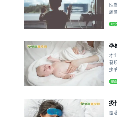
性
痛
幼
孕
才
發
接
腸
疫
隨