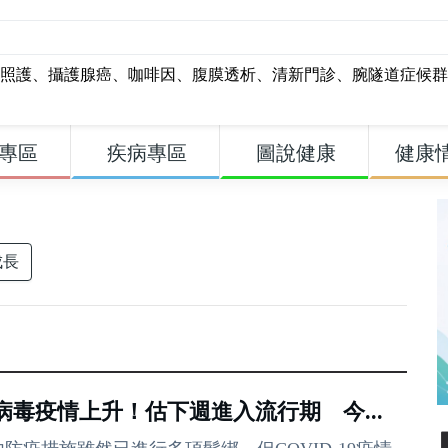
照護
、
攝護腺癌
、
咖啡因
、
腹膜透析
、
清新門診
、
腕隧道症候群
專區
疾病專區
圖說健康
健康
成長
病毒疫情上升！估下週進入流行期 今...