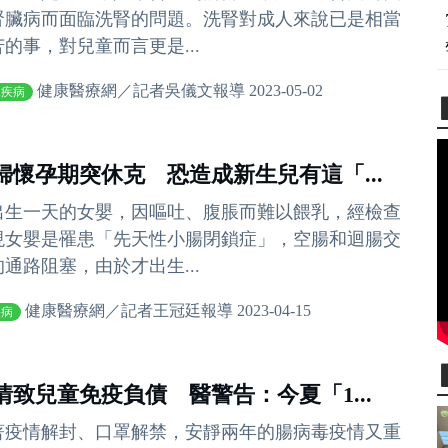
腎臟病而面臨洗腎的問題。洗腎對成人來說已是相當
苦的事，對兒童而言更是...
健康醫療網／記者吳儀文報導 2023-05-02
兒疾病
婦懷孕期突休克 恐造成新生兒有這「...
出生一天的女嬰，因嘔吐、腹脹而難以餵乳，經檢查
現女嬰是罹患「先天性小腸閉鎖症」，空腸和迴腸交
的通路阻塞，由於才出生...
健康醫療網／記者王冠廷報導 2023-04-15
疾病
情致兒童免疫負債 醫警告：今夏「1...
著疫情解封、口罩解禁，安靜兩年的腸病毒疫情又重