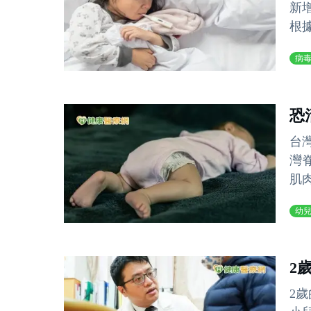
新
根
病
恐
台
灣
肌肉
幼
2
2