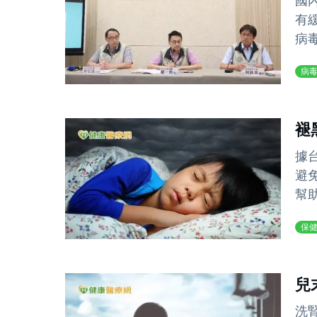
國
有
病毒
病
褪
據
避
幫助
保
兒
洗