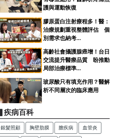
護與運動恢復
膠原蛋白注射療程多！醫：
治療規劃重視整體評估 個
別需求也納考...
高齡社會攝護腺癌增！台日
交流提升醫療品質 盼推動
局部治療標準...
玻尿酸只有填充作用？醫解
析不同層次的臨床應用
▋疾病百科
銀髮照顧
胸壁肋膜
膽疾病
血管炎