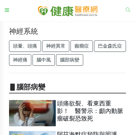
神經系統
頭暈、頭痛
神經異常
癲癇症
巴金森氏症
神經痛
腦中風
腦部病變
▋腦部病變
頭痛欲裂、看東西重
影！ 醫警示：顱內動脈
瘤破裂恐致死
阿茲海默症預防與照護