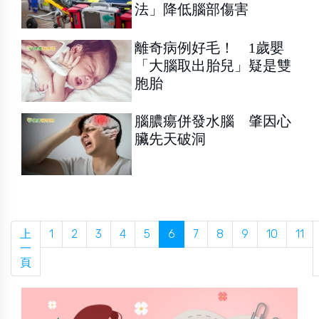
法」降低腦部傷害
離奇病例好毛！ 1歲嬰
「大腦取出胎兒」疑是雙
胞胎
腦膿瘍併發水腦 肇因心
臟先天破洞
上
1
2
3
4
5
6
7
8
9
10
11
一
頁