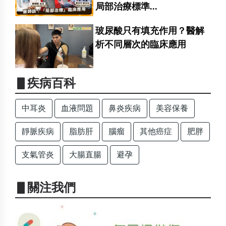
局部治療標準...
玻尿酸只有填充作用？醫解
析不同層次的臨床應用
▋疾病百科
中耳炎
血液問題
鼻炎疾病
美容保養
靜脈疾病
脂肪肝
腦瘤
其他癌症
肥胖
支氣管炎
大腸直腸
避孕
▋關注我們