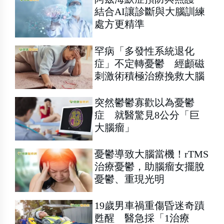
結合AI讓診斷與大腦訓練
處方更精準
罕病「多發性系統退化
症」不定轉憂鬱 經顱磁
刺激術積極治療挽救大腦
突然鬱鬱寡歡以為憂鬱
症 就醫驚見8公分「巨
大腦瘤」
憂鬱導致大腦當機！rTMS
治療憂鬱，助腦瘤女擺脫
憂鬱、重現光明
19歲男車禍重傷昏迷奇蹟
甦醒 醫急採「1治療