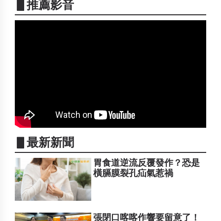
▋推薦影音
▋最新新聞
胃食道逆流反覆發作？恐是
橫膈膜裂孔疝氣惹禍
張閉口喀喀作響要留意了！