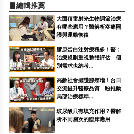
▋編輯推薦
大面積雷射光生物調節治療
有哪些應用？醫解析疼痛照
護與運動恢復
膠原蛋白注射療程多！醫：
治療規劃重視整體評估 個
別需求也納考...
高齡社會攝護腺癌增！台日
交流提升醫療品質 盼推動
局部治療標準...
玻尿酸只有填充作用？醫解
析不同層次的臨床應用