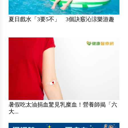
夏日戲水「3要5不」 3個訣竅沁涼樂游趣
暑假吃太油捐血驚見乳糜血！營養師揭「六
大...