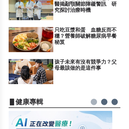
醫揭顳顎關節障礙警訊 研
究探討治療時機
只吃豆漿和蛋 血糖反而不
穩？營養師破解糖尿病早餐
秘笈
孩子未來有沒有競爭力？父
母最該做的是這件事
▋健康專輯