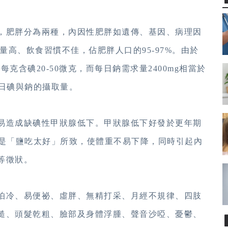
，肥胖分為兩種，內因性肥胖如遺傳、基因、病理因
量高、飲食習慣不佳，佔肥胖人口的95-97%。由於
中每克含碘20-50微克，而每日鈉需求量
2400mg相當於
每日碘與鈉的攝取量。
易造成缺碘性甲狀腺低下。甲狀腺低下好發於更年期
是「鹽吃太好」所致，使體重不易下降，同時引起內
等徵狀。
怕冷、易便祕、虛胖、無精打采、月經不規律、四肢
糙、頭髮乾粗、臉部及身體浮腫、聲音沙啞、憂鬱、