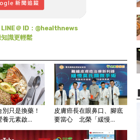
＠ ID：@healthnews
康知識更輕鬆
合別只是換藥！
皮膚癌長在眼鼻口、腳底
養元素啟...
要當心 北榮「緩慢...