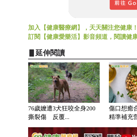
加入【健康醫療網】，天天關注您健康！LINE
訂閱【健康愛樂活】影音頻道，閱讀健
▋延伸閱讀
76歲嬤遭3犬狂咬全身200
傷口想癒
撕裂傷 反覆...
精準補充營