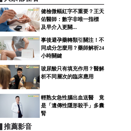
健檢微幅紅字不重要？王天
佑醫師：數字非唯一指標
及早介入更關...
事後避孕藥轉類引關注！不
同成分怎麼用？藥師解析24
小時關鍵
玻尿酸只有填充作用？醫解
析不同層次的臨床應用
輕熟女急性腦出血送醫 竟
是「遺傳性隱形殺手」多囊
腎
▋推薦影音