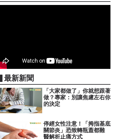
▋最新新聞
「大家都做了」你就想跟著
做？專家：別讓焦慮左右你
的決定
停經女性注意！「拇指基底
關節炎」恐致轉瓶蓋都難
醫解析止痛方式