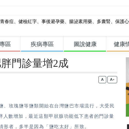
青春痘
、
健檢紅字
、
事後避孕藥
、
腸泌素用藥
、
多囊腎
、
保護心
專區
疾病專區
圖說健康
健康
胖門診量增2成
+
岩鹽、玫瑰鹽等鹽類開始在台灣鹽巴市場流行，大受民
胖人數增加，最近這類甲狀腺功能低下患者的門診量
下情形者，多半是因為「鹽吃太好」所
致。