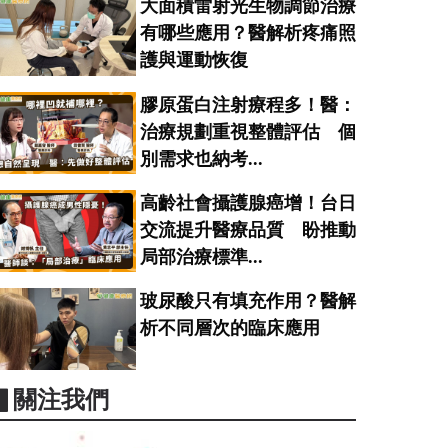
大面積雷射光生物調節治療
有哪些應用？醫解析疼痛照
護與運動恢復
膠原蛋白注射療程多！醫：
治療規劃重視整體評估 個
別需求也納考...
高齡社會攝護腺癌增！台日
交流提升醫療品質 盼推動
局部治療標準...
玻尿酸只有填充作用？醫解
析不同層次的臨床應用
▋關注我們