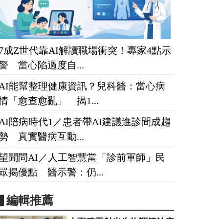
7成Z世代靠AI解讀職場衝突！專家4點示
警 當心陷過度自...
AI能幫整理健康資訊？兒科醫：當心病
情「愈查愈亂」 揭1...
AI陪病時代1／患者帶AI建議進診間成趨
勢 真實醫病互動...
望聞問AI／人工智慧當「診前軍師」民
眾揭優點 醫示警：仍...
▋編輯推薦