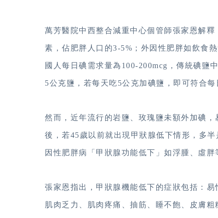
萬芳醫院中西整合減重中心個管師張家恩解釋
素，佔肥胖人口的3-5%；外因性肥胖如飲
食熱
國人每日碘需求量為100-200mcg，傳統碘鹽
5公克鹽，若每天吃5公克加碘鹽，即可符合
然而，近年流行的岩鹽、玫瑰鹽未額外加碘，
後，若45歲以前就出現甲狀腺低下情形，
多半
因性肥胖病「甲狀腺功能低下」如浮腫、虛胖
張家恩指出，甲狀腺機能低下的症狀包括：易
肌肉乏力、肌肉疼痛、抽筋、睡不飽、皮
膚粗