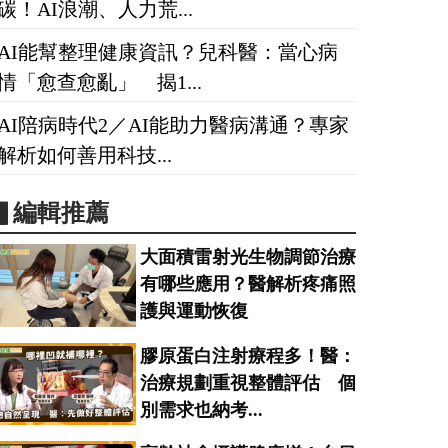
碳！AI浪潮、人力荒...
AI能幫整理健康資訊？兒科醫：當心病
情「愈查愈亂」 揭1...
AI陪病時代2／AI能助力醫病溝通？專家
解析如何善用科技...
▋編輯推薦
大面積雷射光生物調節治療
有哪些應用？醫解析疼痛照
護與運動恢復
膠原蛋白注射療程多！醫：
治療規劃重視整體評估 個
別需求也納考...