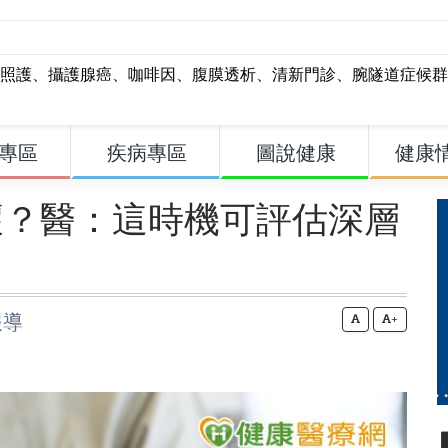
照護
、
攝護腺癌
、
咖啡因
、
腹膜透析
、
清新門診
、
腕隧道症候群
專區
疾病專區
圖說健康
健康
壞？醫：這時機可評估深層
報導
+