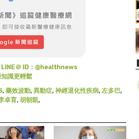
＠ ID：@healthnews
康知識更輕鬆
S
,
藥效波動
,
異動症
,
神經退化性疾病
,
左多巴
,
李卓育
,
胡朝凱
,