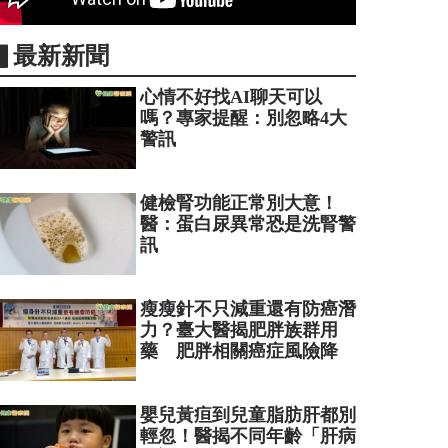
▋最新新聞
心情不好找AI聊天可以
嗎？專家提醒：別忽略4大
警訊
健檢腎功能正常別大意！
醫：蛋白尿異常恐是洗腎警
訊
瘦瘦針不只減重還有防癌潛
力？臺大醫揭肥胖族群用
藥 肥胖相關癌症風險降
嬰兒黃疸到兒童脂肪肝都別
輕忽！醫揭不同年齡「肝病