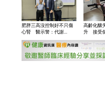
肥胖三高沒控制好不只傷
高齡化釀
心腎 醫示警：代謝...
升 接受個