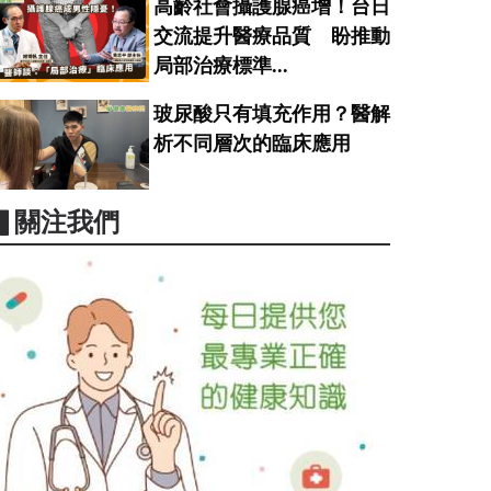
高齡社會攝護腺癌增！台日
交流提升醫療品質 盼推動
局部治療標準...
玻尿酸只有填充作用？醫解
析不同層次的臨床應用
▋關注我們