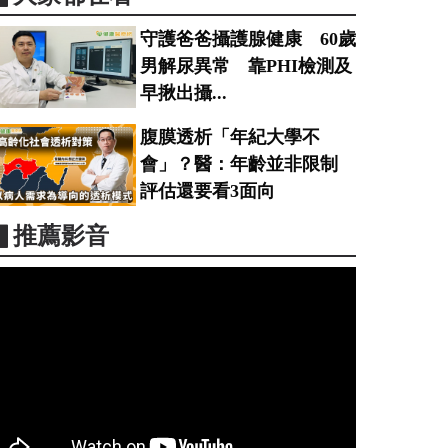
守護爸爸攝護腺健康 60歲
男解尿異常 靠PHI檢測及
早揪出攝...
腹膜透析「年紀大學不
會」？醫：年齡並非限制
評估還要看3面向
▋推薦影音