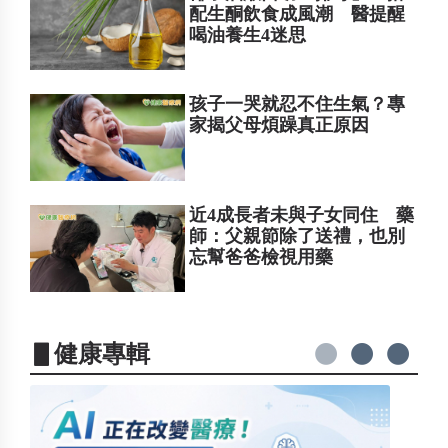
配生酮飲食成風潮 醫提醒
喝油養生4迷思
孩子一哭就忍不住生氣？專
家揭父母煩躁真正原因
近4成長者未與子女同住 藥
師：父親節除了送禮，也別
忘幫爸爸檢視用藥
▋健康專輯