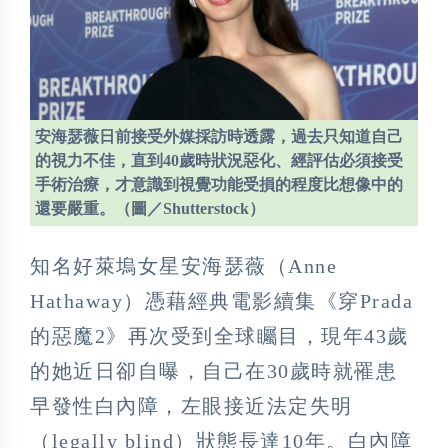
安海瑟薇日前接受外媒採訪時透露，過去只知道自己
的視力不佳，直到40歲時狀況惡化、經評估必須接受
手術治療，才意識到視覺功能受損的程度比想像中的
還要嚴重。（圖／Shutterstock）
知名好萊塢女星安海瑟薇（Anne
Hathaway）憑藉經典電影續集《穿Prada
的惡魔2》再次受到全球矚目，現年43歲
的她近日卻自曝，自己在30歲時就罹患
早發性白內障，左眼接近法定失明
（legally blind）狀態長達10年。白內障