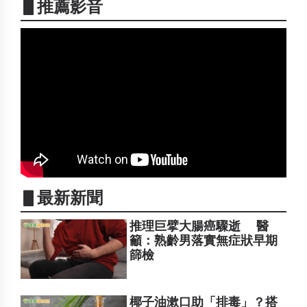
▋推薦影音
▋最新新聞
推理巨擘大腸癌驟逝 醫
籲：熟齡男落實無症狀早期
篩檢
椰子油漱口助「排毒」？搭