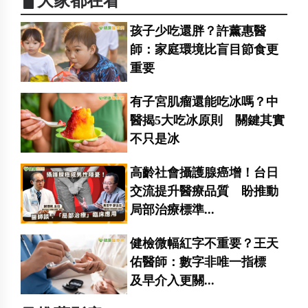
▋大家都在看
孩子少吃還胖？許薰惠醫
師：家庭環境比盲目節食更
重要
有子宮肌瘤還能吃冰嗎？中
醫揭5大吃冰原則 關鍵其實
不只是冰
高齡社會攝護腺癌增！台日
交流提升醫療品質 盼推動
局部治療標準...
健檢微幅紅字不重要？王天
佑醫師：數字非唯一指標
及早介入更關...