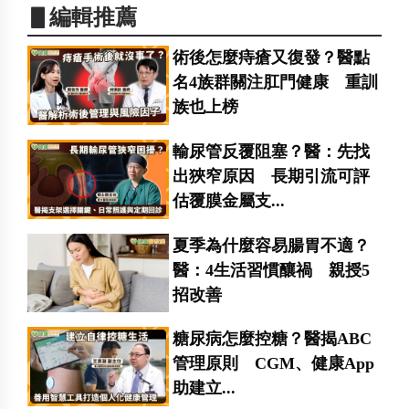
▋編輯推薦
術後怎麼痔瘡又復發？醫點
名4族群關注肛門健康 重訓
族也上榜
輸尿管反覆阻塞？醫：先找
出狹窄原因 長期引流可評
估覆膜金屬支...
夏季為什麼容易腸胃不適？
醫：4生活習慣釀禍 親授5
招改善
糖尿病怎麼控糖？醫揭ABC
管理原則 CGM、健康App
助建立...