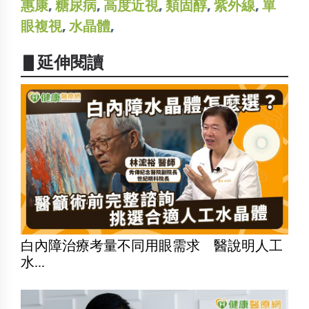
惠康
,
糖尿病
,
高度近視
,
類固醇
,
紫外線
,
單
眼複視
,
水晶體
,
▋延伸閱讀
白內障治療考量不同用眼需求 醫說明人工
水...