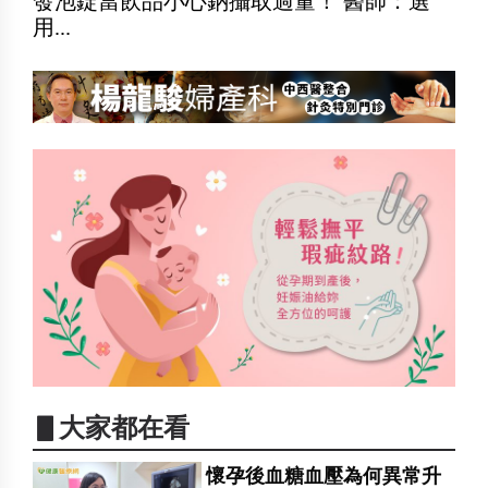
發泡錠當飲品小心鈉攝取過量！ 醫師：選
用...
▋大家都在看
懷孕後血糖血壓為何異常升