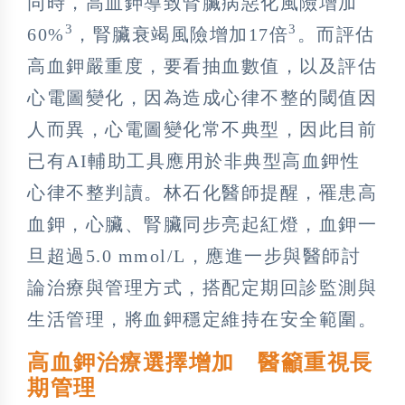
同時，高血鉀導致腎臟病惡化風險增加
3
3
60%
，腎臟衰竭風險增加17倍
。而評估
高血鉀嚴重度，要看抽血數值，以及評估
心電圖變化，因為造成心律不整的閾值因
人而異，心電圖變化常不典型，因此目前
已有AI輔助工具應用於非典型高血鉀性
心律不整判讀。林石化醫師提醒，罹患高
血鉀，心臟、腎臟同步亮起紅燈，血鉀一
旦超過5.0 mmol/L，應進一步與醫師討
論治療與管理方式，搭配定期回診監測與
生活管理，將血鉀穩定維持在安全範圍。
高血鉀治療選擇增加 醫籲重視長
期管理