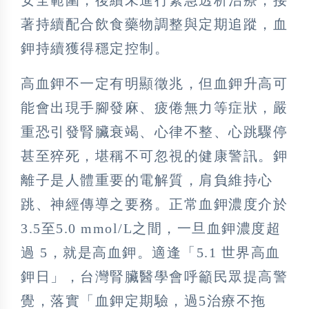
著持續配合飲食藥物調整與定期追蹤，血
鉀持續獲得穩定控制。
高血鉀不一定有明顯徵兆，但血鉀升高可
能會出現手腳發麻、疲倦無力等症狀，嚴
重恐引發腎臟衰竭、心律不整、心跳驟停
甚至猝死，堪稱不可忽視的健康警訊。鉀
離子是人體重要的電解質，肩負維持心
跳、神經傳導之要務。正常血鉀濃度介於
3.5至5.0 mmol/L之間，一旦血鉀濃度超
過 5，就是高血鉀。適逢「5.1 世界高血
鉀日」，台灣腎臟醫學會呼籲民眾提高警
覺，落實「血鉀定期驗，過5治療不拖