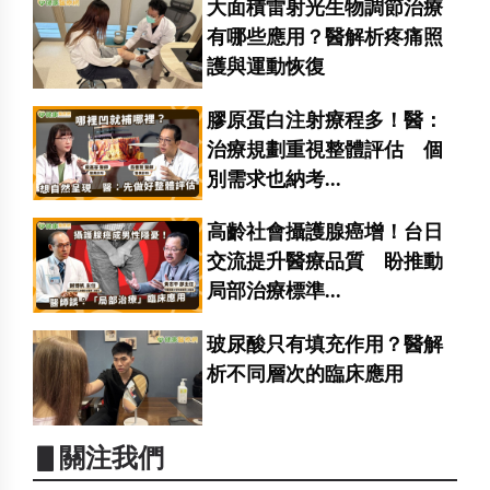
大面積雷射光生物調節治療
有哪些應用？醫解析疼痛照
護與運動恢復
膠原蛋白注射療程多！醫：
治療規劃重視整體評估 個
別需求也納考...
高齡社會攝護腺癌增！台日
交流提升醫療品質 盼推動
局部治療標準...
玻尿酸只有填充作用？醫解
析不同層次的臨床應用
▋關注我們