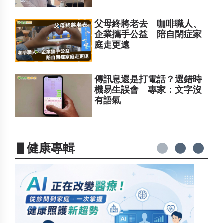
父母終將老去 咖啡職人、
企業攜手公益 陪自閉症家
庭走更遠
傳訊息還是打電話？選錯時
機易生誤會 專家：文字沒
有語氣
▋健康專輯