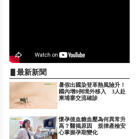
▋最新新聞
暑假出國染登革熱風險升！
國內增8例境外移入 3人赴
柬埔寨交流確診
懷孕後血糖血壓為何異常升
高？醫揭原因 規律產檢安
心掌握孕期變化