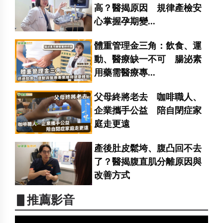
高？醫揭原因 規律產檢安
心掌握孕期變...
體重管理金三角：飲食、運
動、醫療缺一不可 腸泌素
用藥需醫療專...
父母終將老去 咖啡職人、
企業攜手公益 陪自閉症家
庭走更遠
產後肚皮鬆垮、腹凸回不去
了？醫揭腹直肌分離原因與
改善方式
▋推薦影音