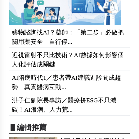
藥物諮詢找AI？藥師：「第二步」必做把
關用藥安全 自行停...
近視雷射不只比技術？AI數據如何影響個
人化評估成關鍵
AI陪病時代1／患者帶AI建議進診間成趨
勢 真實醫病互動...
洪子仁副院長專訪／醫療拼ESG不只減
碳！AI浪潮、人力荒...
▋編輯推薦