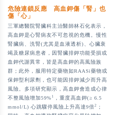
危險連鎖反應 高血鉀傷「腎」也
傷「心」
三軍總醫院腎臟科主治醫師林石化表示，
高血鉀是心腎病友不可忽視的危機。慢性
腎臟病、洗腎(尤其是血液透析)、心臟衰
竭及糖尿病患者，因腎臟排鉀功能受損或
血鉀代謝異常，皆是高血鉀的高風險族
群；此外，服用特定藥物如RAASi藥物或
保鉀型利尿劑，也可能因排鉀減少而升高
風險。多項研究顯示，高血鉀會造成心律
1
不整風險增加59%
，重度高血鉀(≥ 6.5
2
mmol/L) 心跳驟停風險上升高達9倍
；