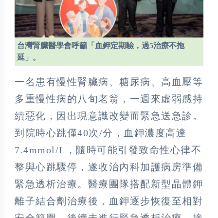
台灣腎臟醫學會呼籲「血鉀定期驗，過5治療不拖
延」。
一名患有慢性腎臟病、糖尿病、高血壓等
多重慢性病的八旬老翁，一週來虛弱感持
續惡化，因出現意識改變而緊急送急診。
到院時心跳僅40次/分，血鉀濃度高達
7.4mmol/L，隨時可能引發致命性心律不
整與心跳驟停，遂收治內科加護病房準備
緊急透析治療。醫療團隊搭配新型晶體鉀
離子結合劑治療後，血鉀逐步恢復至相對
安全範圍，後續未進行緊急透析治療，接