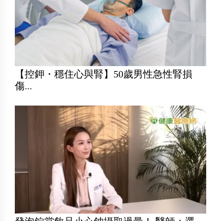
【控鉀・穩住心與腎】50歲男性急性腎損
傷...