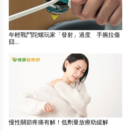
年輕戰鬥陀螺玩家「發射」過度 手腕拉傷
囧...
慢性關節疼痛有解！低劑量放療助緩解