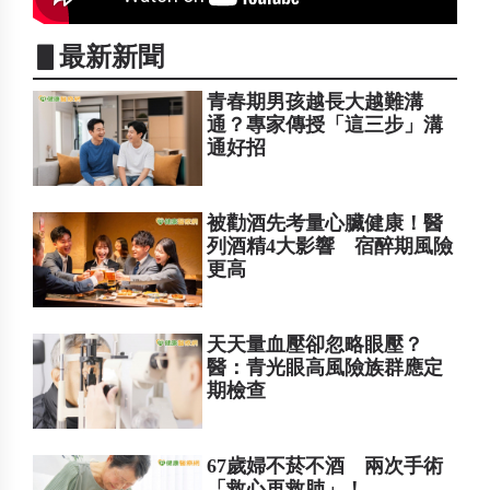
▋最新新聞
青春期男孩越長大越難溝
通？專家傳授「這三步」溝
通好招
被勸酒先考量心臟健康！醫
列酒精4大影響 宿醉期風險
更高
天天量血壓卻忽略眼壓？
醫：青光眼高風險族群應定
期檢查
67歲婦不菸不酒 兩次手術
「救心再救肺」！