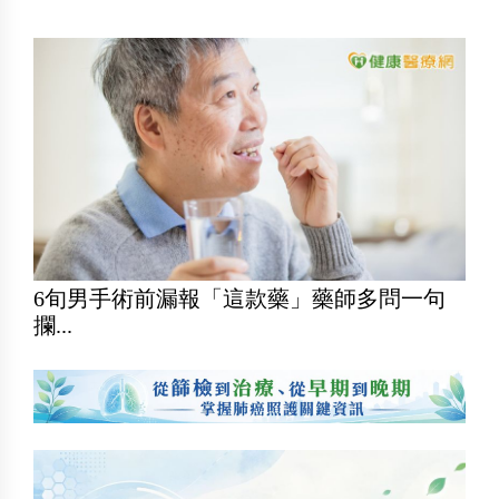
6旬男手術前漏報「這款藥」藥師多問一句
攔...