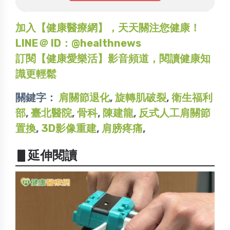
加入【健康醫療網】，天天關注您健康！
LINE＠ ID：@healthnews
訂閱【健康愛樂活】影音頻道，閱讀健康知
識更輕鬆
關鍵字：
肩關節退化
,
旋轉肌破裂
,
衛生福利
部
,
臺北醫院
,
骨科
,
陳建龍
,
反式人工肩關節
置換
,
3D影像重建
,
肩膀疼痛
,
▋延伸閱讀