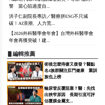
警 當心陷過度自...
洪子仁副院長專訪／醫療拼ESG不只減
碳！AI浪潮、人力荒...
【2026外科醫學會年會】台灣外科醫學會
年會再獲突破！建...
▋編輯推薦
術後怎麼痔瘡又復發？醫點
名4族群關注肛門健康 重訓
族也上榜
輸尿管反覆阻塞？醫：先找
出狹窄原因 長期引流可評
估覆膜金屬支...