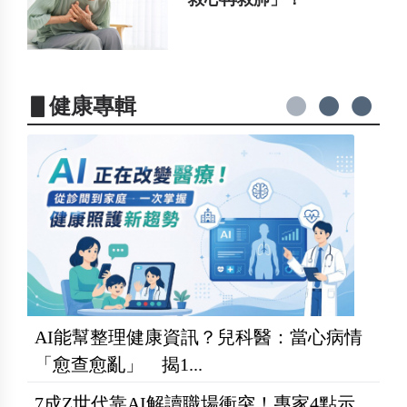
▋健康專輯
AI能幫整理健康資訊？兒科醫：當心病情
「愈查愈亂」 揭1...
7成Z世代靠AI解讀職場衝突！專家4點示