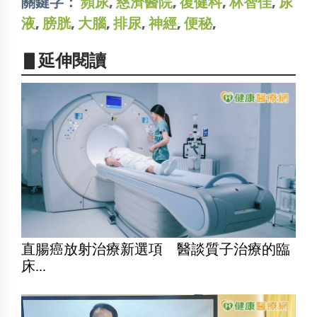
關鍵字：
頻尿
,
慈濟醫院
,
復健科
,
林智佳
,
尿
液
,
膀胱
,
大腦
,
排尿
,
神經
,
便秘
,
▋延伸閱讀
直腸癌放射治療新選項 醫談質子治療的臨
床...