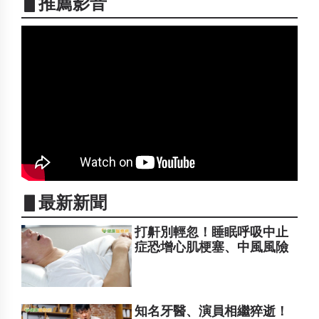
▋推薦影音
▋最新新聞
打鼾別輕忽！睡眠呼吸中止
症恐增心肌梗塞、中風風險
知名牙醫、演員相繼猝逝！