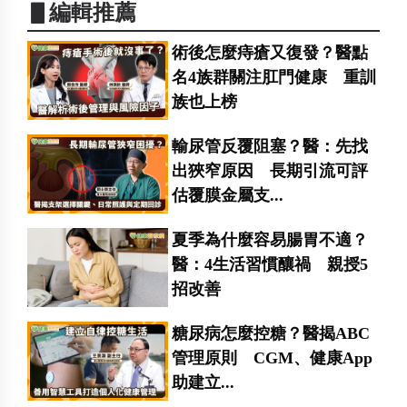
▋編輯推薦
術後怎麼痔瘡又復發？醫點
名4族群關注肛門健康 重訓
族也上榜
輸尿管反覆阻塞？醫：先找
出狹窄原因 長期引流可評
估覆膜金屬支...
夏季為什麼容易腸胃不適？
醫：4生活習慣釀禍 親授5
招改善
糖尿病怎麼控糖？醫揭ABC
管理原則 CGM、健康App
助建立...