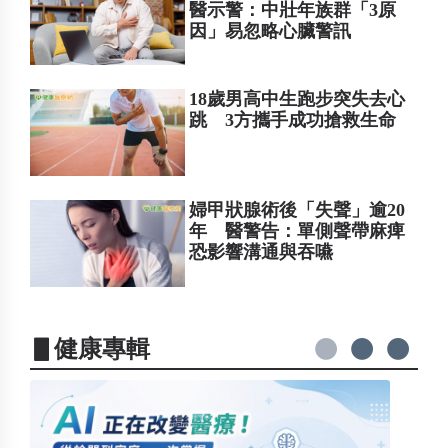
醫示警：中壯年族群「3原
因」易忽略心臟警訊
18歲男高中生跑步突失去心
跳 3方攜手成功搶救生命
婦甲狀腺術後「失聲」逾20
年 醫警告：單側聲帶麻痺
恐影響溝通與吞嚥
▋健康專輯