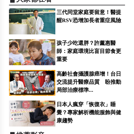
三代同堂家庭要留意！醫提
醒RSV恐增加長者重症風險
孩子少吃還胖？許薰惠醫
師：家庭環境比盲目節食更
重要
高齡社會攝護腺癌增！台日
交流提升醫療品質 盼推動
局部治療標準...
日本人瘋穿「恢復衣」睡
覺？專家解析機能服飾與健
康趨勢