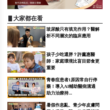
▋大家都在看
玻尿酸只有填充作用？醫解
析不同層次的臨床應用
孩子少吃還胖？許薰惠醫
師：家庭環境比盲目節食更
重要
青春痘患者1原因常自行停
藥！導入AI輔助醫病溝通
助力治療持...
暑假作息亂、青少年皮膚問