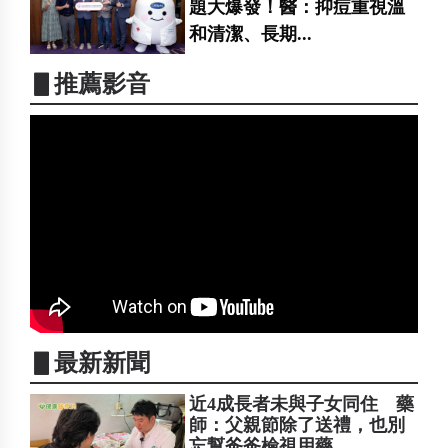
題大爆發！醫：抑痘重視溫
和清潔、長期...
▋推薦影音
▋最新新聞
近4成長者未與子女同住 藥
師：父親節除了送禮，也別
忘幫爸爸檢視用藥