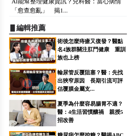
AI能幫整理健康資訊？兒科醫：當心病情
「愈查愈亂」 揭1...
▋編輯推薦
術後怎麼痔瘡又復發？醫點
名4族群關注肛門健康 重訓
族也上榜
輸尿管反覆阻塞？醫：先找
出狹窄原因 長期引流可評
估覆膜金屬支...
夏季為什麼容易腸胃不適？
醫：4生活習慣釀禍 親授5
招改善
糖尿病怎麼控糖？醫揭ABC