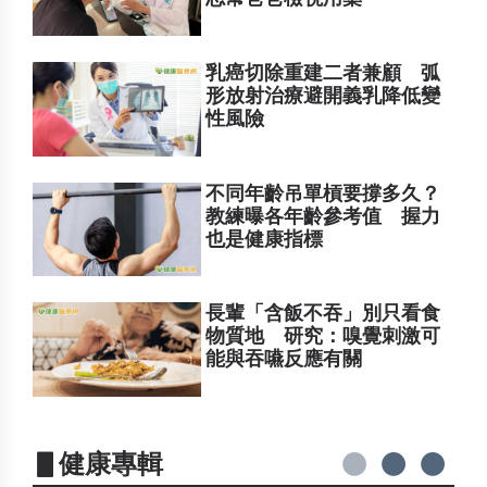
乳癌切除重建二者兼顧 弧
形放射治療避開義乳降低變
性風險
不同年齡吊單槓要撐多久？
教練曝各年齡參考值 握力
也是健康指標
長輩「含飯不吞」別只看食
物質地 研究：嗅覺刺激可
能與吞嚥反應有關
▋健康專輯