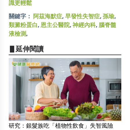
識更輕鬆
關鍵字：
阿茲海默症
,
早發性失智症
,
孫瑜
,
類澱粉蛋白
,
恩主公醫院
,
神經內科
,
腦脊髓
液檢測
,
▋延伸閱讀
研究：銀髮族吃「植物性飲食」失智風險