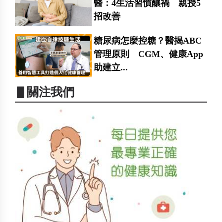
醫：4生活習慣釀禍 親授5
招改善
糖尿病怎麼控糖？醫揭ABC
管理原則 CGM、健康App
助建立...
▋關注我們