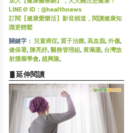
加入【健康醫療網】，天天關注您健康！
LINE＠ ID：@healthnews
訂閱【健康愛樂活】影音頻道，閱讀健康知
識更輕鬆
關鍵字：
兒童癌症
,
質子治療
,
高血脂
,
外傷
,
健保署
,
陳亮妤
,
醫務管理組
,
黃珮珊
,
台灣放
射腫瘤學會
,
趙興隆
,
▋延伸閱讀