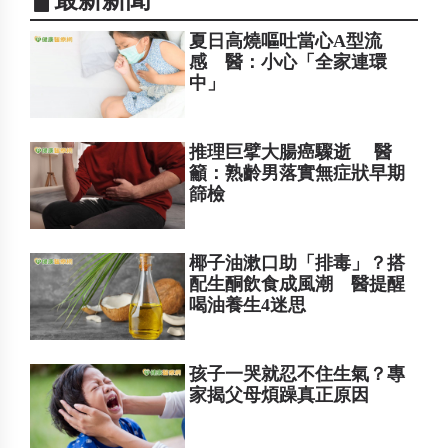
夏日高燒嘔吐當心A型流
感 醫：小心「全家連環
中」
推理巨擘大腸癌驟逝 醫
籲：熟齡男落實無症狀早期
篩檢
椰子油漱口助「排毒」？搭
配生酮飲食成風潮 醫提醒
喝油養生4迷思
孩子一哭就忍不住生氣？專
家揭父母煩躁真正原因