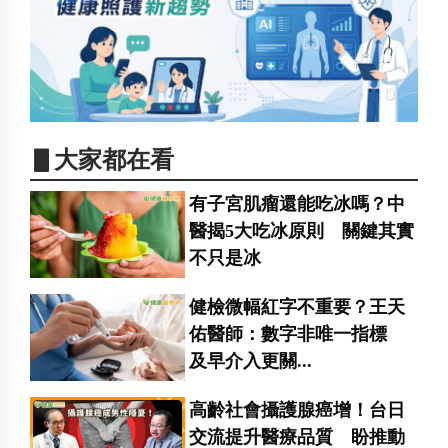
▋大家都在看
有子宮肌瘤還能吃冰嗎？中
醫揭5大吃冰原則 關鍵其實
不只是冰
健檢微幅紅字不重要？王天
佑醫師：數字非唯一指標
及早介入更關...
高齡社會攝護腺癌增！台日
交流提升醫療品質 盼推動