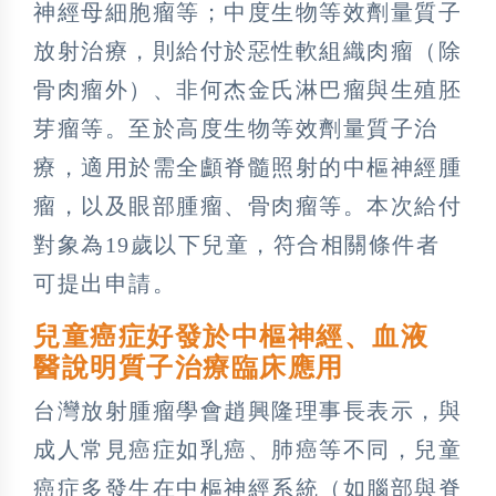
神經母細胞瘤等；中度生物等效劑量質子
放射治療，則給付於惡性軟組織肉瘤（除
骨肉瘤外）、非何杰金氏淋巴瘤與生殖胚
芽瘤等。至於高度生物等效劑量質子治
療，適用於需全顱脊髓照射的中樞神經腫
瘤，以及眼部腫瘤、骨肉瘤等。本次給付
對象為19歲以下兒童，符合相關條件者
可提出申請。
兒童癌症好發於中樞神經、血液
醫說明質子治療臨床應用
台灣放射腫瘤學會趙興隆理事長表示，與
成人常見癌症如乳癌、肺癌等不同，兒童
癌症多發生在中樞神經系統（如腦部與脊