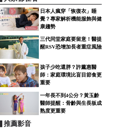
日本人瘋穿「恢復衣」睡
覺？專家解析機能服飾與健
康趨勢
三代同堂家庭要留意！醫提
醒RSV恐增加長者重症風險
孩子少吃還胖？許薰惠醫
師：家庭環境比盲目節食更
重要
一年長不到4公分？黃玉齡
醫師提醒：骨齡與生長板成
熟度更重要
▋推薦影音