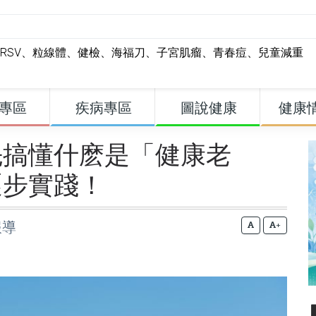
RSV
、
粒線體
、
健檢
、
海福刀
、
子宮肌瘤
、
青春痘
、
兒童減重
專區
疾病專區
圖說健康
健康
先搞懂什麽是「健康老
逐步實踐！
報導
+