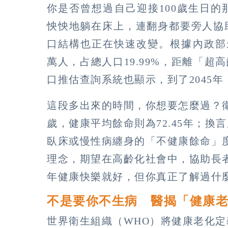
你是否曾想過自己迎接100歲生日
怏怏地躺在床上，連翻身都要旁人協
口結構也正在快速改變。根據內政部最
萬人，占總人口19.99%，距離「超
口推估查詢系統也顯示，到了2045年
這段多出來的時間，你想要怎麼過？衛福
歲，健康平均餘命則為72.45年；換
臥床或慢性病纏身的「不健康餘命」
理念，期望在高齡化社會中，協助長
年健康快樂就好，但你真正了解過什
不是要你不生病 醫揭「健康
世界衛生組織（WHO）將健康老化