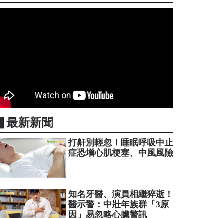
▋最新新聞
打鼾別輕忽！睡眠呼吸中止
症恐增心肌梗塞、中風風險
知名牙醫、演員相繼猝逝！
醫示警：中壯年族群「3原
因」易忽略心臟警訊