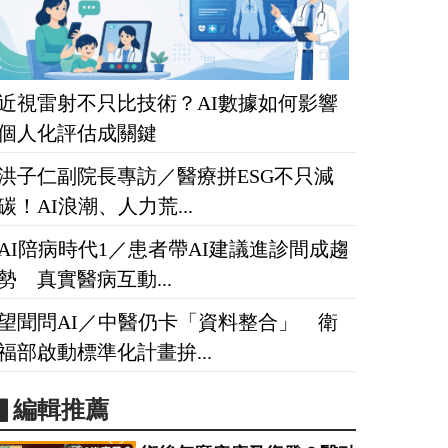
近視雷射不只比技術？AI數據如何影響
個人化評估成關鍵
洪子仁副院長專訪／醫療拼ESG不只減
碳！AI浪潮、人力荒...
AI陪病時代1／患者帶AI建議進診間成趨
勢 真實醫病互動...
望聞問AI／中醫仍卡「資料整合」 衛
福部啟動標準化計畫拚...
▋編輯推薦