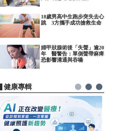
18歲男高中生跑步突失去心
跳 3方攜手成功搶救生命
婦甲狀腺術後「失聲」逾20
年 醫警告：單側聲帶麻痺
恐影響溝通與吞嚥
▋健康專輯