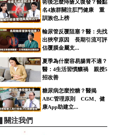
術後怎麼痔瘡又復發？醫點
名4族群關注肛門健康 重
訓族也上榜
輸尿管反覆阻塞？醫：先找
出狹窄原因 長期引流可評
估覆膜金屬支...
夏季為什麼容易腸胃不適？
醫：4生活習慣釀禍 親授5
招改善
糖尿病怎麼控糖？醫揭
ABC管理原則 CGM、健
康App助建立...
▋關注我們