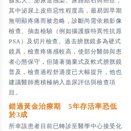
腺肥大、泌尿道感染、尿路結石與癌症，
其中泌尿上皮癌惡性程度高，最易因早期
無明顯疼痛而被忽略，診斷尚需依賴影像
檢查、抽血檢驗（例如攝護腺特異性抗原
PSA）及切片檢查。過去膀胱鏡多為硬式
鏡具，檢查疼痛感較高，使部分醫師與患
者心態保守，但隨著拋棄式及軟式膀胱鏡
普及，檢查過程舒適度已大幅提升，他也
建議醫師應積極納入血尿評估與檢查項
目。
錯過黃金治療期 5年存活率恐低
於3成
所幸該患者目前已轉診至醫學中心接受化