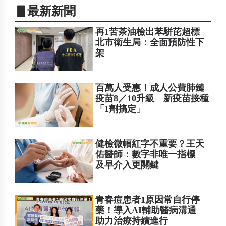
▋最新新聞
再1苦茶油檢出苯駢芘超標
北市衛生局：全面預防性下
架
百萬人受惠！成人公費肺鏈
疫苗8／10升級 新疫苗接種
「1劑搞定」
健檢微幅紅字不重要？王天
佑醫師：數字非唯一指標
及早介入更關鍵
青春痘患者1原因常自行停
藥！導入AI輔助醫病溝通
助力治療持續進行