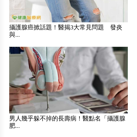
攝護腺癌掀話題！醫揭3大常見問題 發炎
與...
男人幾乎躲不掉的長壽病！醫點名「攝護腺
肥...