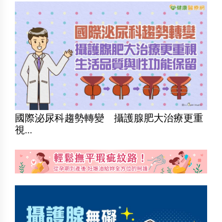
國際泌尿科趨勢轉變 攝護腺肥大治療更重
視...