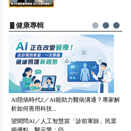
▋健康專輯
AI陪病時代2／AI能助力醫病溝通？專家解
析如何善用科技...
望聞問AI／人工智慧當「診前軍師」民眾
揭優點 醫示警：仍...