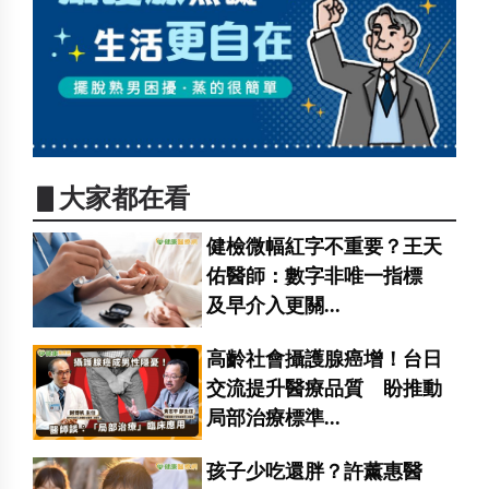
▋大家都在看
健檢微幅紅字不重要？王天
佑醫師：數字非唯一指標
及早介入更關...
高齡社會攝護腺癌增！台日
交流提升醫療品質 盼推動
局部治療標準...
孩子少吃還胖？許薰惠醫