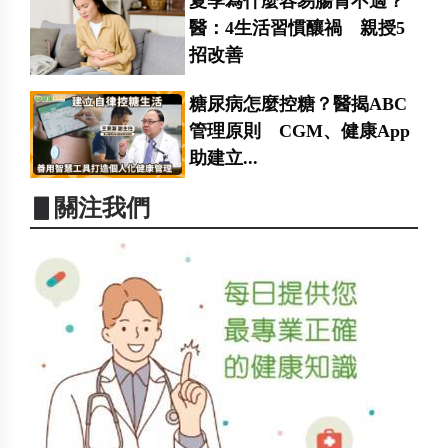
夏季為什麼容易腸胃不適？
醫：4生活習慣釀禍 親授5
招改善
糖尿病怎麼控糖？醫揭ABC
管理原則 CGM、健康App
助建立...
▋關注我們