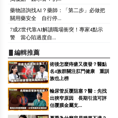
藥物諮詢找AI？藥師：「第二步」必做把
關用藥安全 自行停...
7成Z世代靠AI解讀職場衝突！專家4點示
警 當心陷過度自...
▋編輯推薦
術後怎麼痔瘡又復發？醫點
名4族群關注肛門健康 重訓
族也上榜
輸尿管反覆阻塞？醫：先找
出狹窄原因 長期引流可評
估覆膜金屬支...