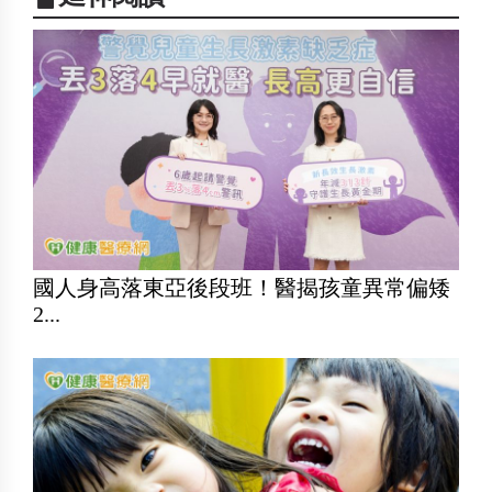
國人身高落東亞後段班！醫揭孩童異常偏矮
2...