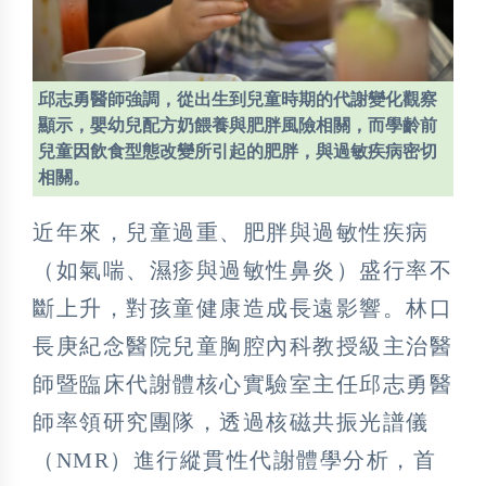
邱志勇醫師強調，從出生到兒童時期的代謝變化觀察
顯示，嬰幼兒配方奶餵養與肥胖風險相關，而學齡前
兒童因飲食型態改變所引起的肥胖，與過敏疾病密切
相關。
近年來，兒童過重、肥胖與過敏性疾病
（如氣喘、濕疹與過敏性鼻炎）盛行率不
斷上升，對孩童健康造成長遠影響。林口
長庚紀念醫院兒童胸腔內科教授級主治醫
師暨臨床代謝體核心實驗室主任邱志勇醫
師率領研究團隊，透過核磁共振光譜儀
（NMR）進行縱貫性代謝體學分析，首