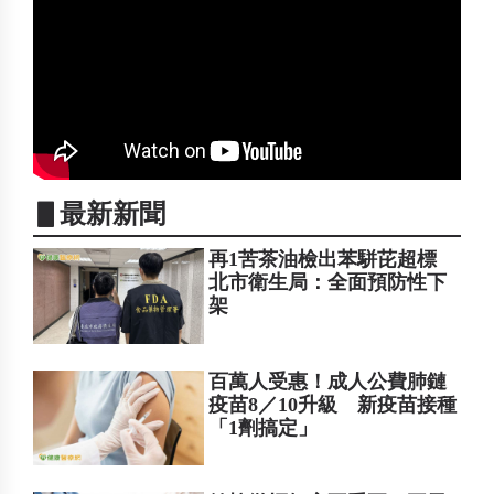
▋最新新聞
再1苦茶油檢出苯駢芘超標
北市衛生局：全面預防性下
架
百萬人受惠！成人公費肺鏈
疫苗8／10升級 新疫苗接種
「1劑搞定」