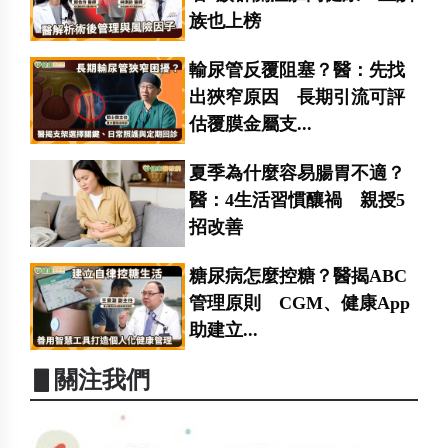
族也上榜
輸尿管反覆阻塞？醫：先找
出狹窄原因 長期引流可評
估覆膜金屬支...
夏季為什麼容易腸胃不適？
醫：4生活習慣釀禍 親授5
招改善
糖尿病怎麼控糖？醫揭ABC
管理原則 CGM、健康App
助建立...
▋關注我們