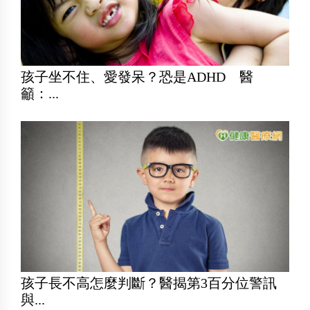
孩子坐不住、愛發呆？恐是ADHD 醫
籲：...
孩子長不高怎麼判斷？醫揭第3百分位警訊
與...