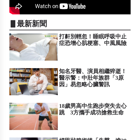
▋最新新聞
打鼾別輕忽！睡眠呼吸中止
症恐增心肌梗塞、中風風險
知名牙醫、演員相繼猝逝！
醫示警：中壯年族群「3原
因」易忽略心臟警訊
18歲男高中生跑步突失去心
跳 3方攜手成功搶救生命