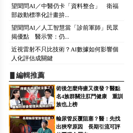
望聞問AI／中醫仍卡「資料整合」 衛福
部啟動標準化計畫拚...
望聞問AI／人工智慧當「診前軍師」民眾
揭優點 醫示警：仍...
近視雷射不只比技術？AI數據如何影響個
人化評估成關鍵
▋編輯推薦
術後怎麼痔瘡又復發？醫點
名4族群關注肛門健康 重訓
族也上榜
輸尿管反覆阻塞？醫：先找
出狹窄原因 長期引流可評