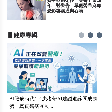
婦甲狀腺術後「失聲」逾20
年 醫警告：單側聲帶麻痺
恐影響溝通與吞嚥
▋健康專輯
AI陪病時代1／患者帶AI建議進診間成趨
勢 真實醫病互動...