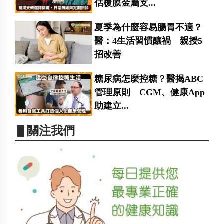
估覆膜金屬支...
夏季為什麼容易腸胃不適？
醫：4生活習慣釀禍 親授5
招改善
糖尿病怎麼控糖？醫揭ABC
管理原則 CGM、健康App
助建立...
▋關注我們