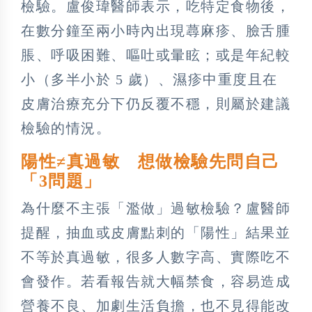
檢驗。盧俊瑋醫師表示，吃特定食物後，
在數分鐘至兩小時內出現蕁麻疹、臉舌腫
脹、呼吸困難、嘔吐或暈眩；或是年紀較
小（多半小於 5 歲）、濕疹中重度且在
皮膚治療充分下仍反覆不穩，則屬於建議
檢驗的情況。
陽性≠真過敏 想做檢驗先問自己
「3問題」
為什麼不主張「濫做」過敏檢驗？盧醫師
提醒，抽血或皮膚點刺的「陽性」結果並
不等於真過敏，很多人數字高、實際吃不
會發作。若看報告就大幅禁食，容易造成
營養不良、加劇生活負擔，也不見得能改