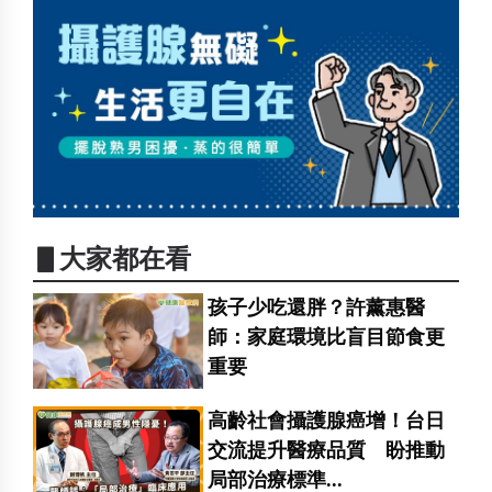
▋大家都在看
孩子少吃還胖？許薰惠醫
師：家庭環境比盲目節食更
重要
高齡社會攝護腺癌增！台日
交流提升醫療品質 盼推動
局部治療標準...