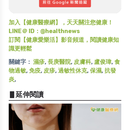
加入【健康醫療網】，天天關注您健康！
LINE＠ ID：@healthnews
訂閱【健康愛樂活】影音頻道，閱讀健康知
識更輕鬆
關鍵字：
濕疹
,
長庚醫院
,
皮膚科
,
盧俊瑋
,
食
物過敏
,
免疫
,
皮疹
,
過敏性休克
,
保濕
,
抗發
炎
,
▋延伸閱讀