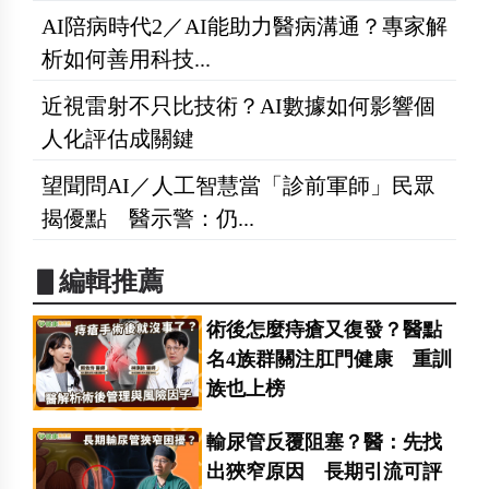
AI陪病時代2／AI能助力醫病溝通？專家解
析如何善用科技...
近視雷射不只比技術？AI數據如何影響個
人化評估成關鍵
望聞問AI／人工智慧當「診前軍師」民眾
揭優點 醫示警：仍...
▋編輯推薦
術後怎麼痔瘡又復發？醫點
名4族群關注肛門健康 重訓
族也上榜
輸尿管反覆阻塞？醫：先找
出狹窄原因 長期引流可評