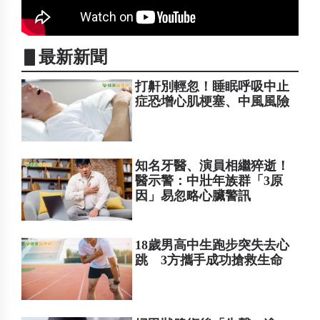
▋最新新聞
打鼾別輕忽！睡眠呼吸中止
症恐增心肌梗塞、中風風險
知名牙醫、演員相繼猝逝！
醫示警：中壯年族群「3原
因」易忽略心臟警訊
18歲男高中生跑步突失去心
跳 3方攜手成功搶救生命