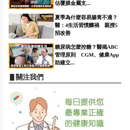
估覆膜金屬支...
夏季為什麼容易腸胃不適？
醫：4生活習慣釀禍 親授5
招改善
糖尿病怎麼控糖？醫揭ABC
管理原則 CGM、健康App
助建立...
▋關注我們