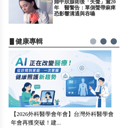
婦甲狀腺術後「失聲」逾20
年 醫警告：單側聲帶麻痺
恐影響溝通與吞嚥
▋健康專輯
【2026外科醫學會年會】台灣外科醫學會
年會再獲突破！建...