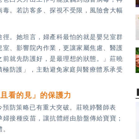
病毒。若訪客多、探視不受限，風險會大幅
途徑。她坦言，婦產科最怕的就是嬰兒室群
兒室、影響院內作業，更讓家屬焦慮、醫護
之前就先防護好，是最理想的狀態。」莊曉
積極防護」，主動避免家庭與醫療體系承受
成且看的見」的保護力
今預防策略已有重大突破。莊曉婷醫師表
孕婦接種疫苗，讓抗體經由胎盤傳給寶寶；
體。