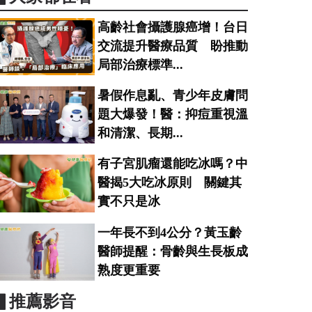
高齡社會攝護腺癌增！台日
交流提升醫療品質 盼推動
局部治療標準...
暑假作息亂、青少年皮膚問
題大爆發！醫：抑痘重視溫
和清潔、長期...
有子宮肌瘤還能吃冰嗎？中
醫揭5大吃冰原則 關鍵其
實不只是冰
一年長不到4公分？黃玉齡
醫師提醒：骨齡與生長板成
熟度更重要
▋推薦影音