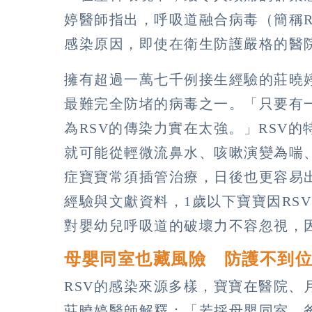
婷醫師指出，呼吸道融合病毒（簡稱R
感染原因，即使在衛生防護嚴格的醫
擁有超過一萬七千例接生經驗的莊曉婷
最難完全防堵的病毒之一。「只要有
為RSV的傳染力實在太強。」RSV
就可能從輕微流鼻水、咳嗽演變為喘
症寶寶常須插管治療，日後也更容易
經驗與文獻資料，1歲以下寶寶因RS
對嬰幼兒呼吸道的破壞力不容忽視，
母嬰同室也藏風險 防護不到
RSV的感染來源多樣，寶寶在醫院、
莊曉婷醫師解釋：「若採母嬰同室，