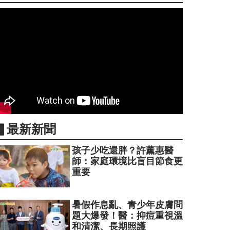
▋最新新聞
孩子少吃還胖？許薰惠醫
師：家庭環境比盲目節食更
重要
暑假作息亂、青少年皮膚問
題大爆發！醫：抑痘重視溫
和清潔、長期照護