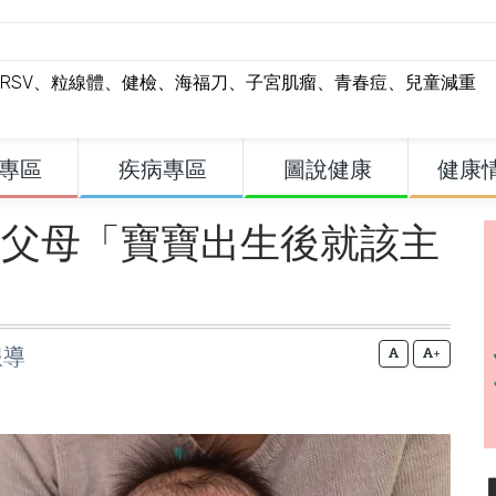
RSV
、
粒線體
、
健檢
、
海福刀
、
子宮肌瘤
、
青春痘
、
兒童減重
專區
疾病專區
圖說健康
健康
籲父母「寶寶出生後就該主
報導
+