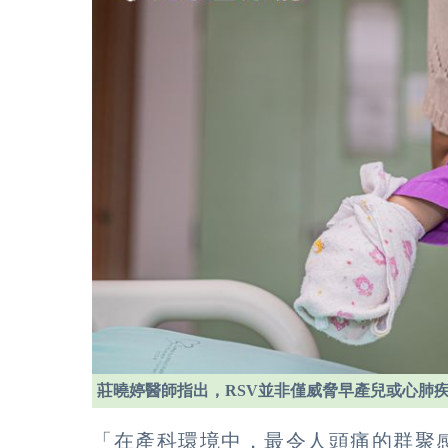
莊曉婷醫師指出，RSV並非僅威脅早產兒或心肺
「在產科環境中，最令人頭痛的群聚感