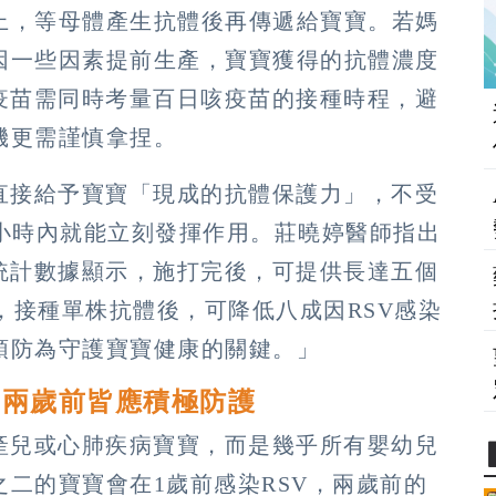
上，等母體產生抗體後再傳遞給寶寶。若媽
因一些因素提前生產，寶寶獲得的抗體濃度
疫苗需同時考量百日咳疫苗的接種時程，避
機更需謹慎拿捏。
直接給予寶寶「現成的抗體保護力」，不受
4小時內就能立刻發揮作用。莊曉婷醫師指出
統計數據顯示，施打完後，可提供長達五個
，接種單株抗體後，可降低八成因RSV感染
預防為守護寶寶健康的關鍵。」
 兩歲前皆應積極防護
產兒或心肺疾病寶寶，而是幾乎所有嬰幼兒
二的寶寶會在1歲前感染RSV，兩歲前的