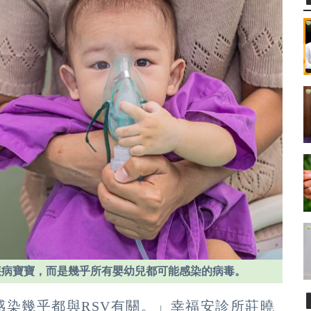
疾病寶寶，而是幾乎所有嬰幼兒都可能感染的病毒。
染幾乎都與RSV有關。」幸福安診所莊曉