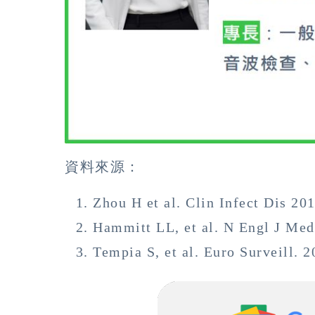
資料來源：
Zhou H et al. Clin Infect Dis 20
Hammitt LL, et al. N Engl J Med
Tempia S, et al. Euro Surveill. 