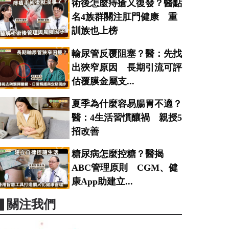
術後怎麼痔瘡又復發？醫點
名4族群關注肛門健康 重
訓族也上榜
輸尿管反覆阻塞？醫：先找
出狹窄原因 長期引流可評
估覆膜金屬支...
夏季為什麼容易腸胃不適？
醫：4生活習慣釀禍 親授5
招改善
糖尿病怎麼控糖？醫揭
ABC管理原則 CGM、健
康App助建立...
▋關注我們