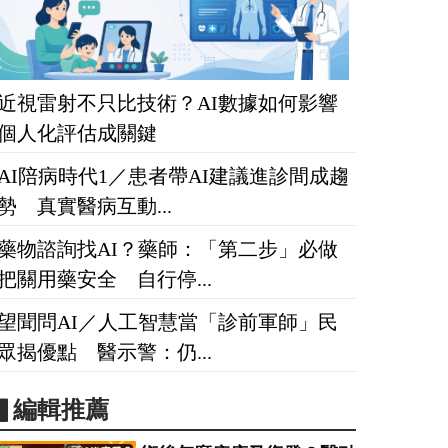
近視雷射不只比技術？AI數據如何影響
個人化評估成關鍵
AI陪病時代1／患者帶AI建議進診間成趨
勢 真實醫病互動...
藥物諮詢找AI？藥師：「第二步」必做
把關用藥安全 自行停...
望聞問AI／人工智慧當「診前軍師」民
眾揭優點 醫示警：仍...
▋編輯推薦