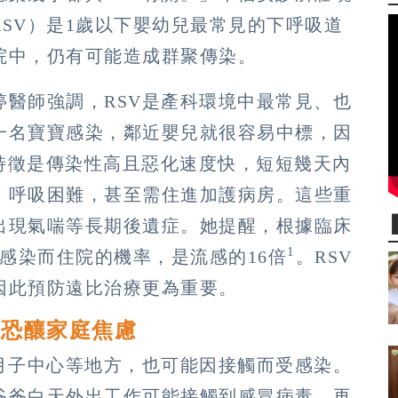
SV）是1歲以下嬰幼兒最常見的下呼吸道
院中，仍有可能造成群聚傳染。
醫師強調，RSV是產科環境中最常見、也
一名寶寶感染，鄰近嬰兒就很容易中標，因
的特徵是傳染性高且惡化速度快，短短幾天內
、呼吸困難，甚至需住進加護病房。這些重
出現氣喘等長期後遺症。她提醒，根據臨床
1
V感染而住院的機率，是流感的16倍
。RSV
因此預防遠比治療更為重要。
位恐釀家庭焦慮
月子中心等地方，也可能因接觸而受感染。
爸爸白天外出工作可能接觸到感冒病毒，再