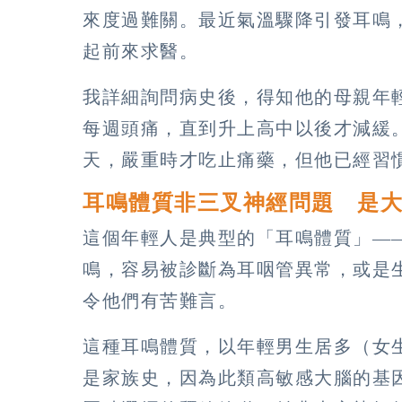
來度過難關。最近氣溫驟降引發耳鳴
起前來求醫。
我詳細詢問病史後，得知他的母親年
每週頭痛，直到升上高中以後才減緩
天，嚴重時才吃止痛藥，但他已經習
耳鳴體質非三叉神經問題 是
這個年輕人是典型的「耳鳴體質」—
鳴，容易被診斷為耳咽管異常，或是
令他們有苦難言。
這種耳鳴體質，以年輕男生居多（女
是家族史，因為此類高敏感大腦的基