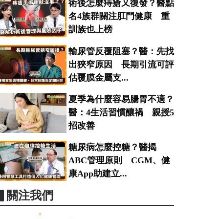
術後怎麼痔瘡又復發？醫點
名4族群關注肛門健康 重
訓族也上榜
輸尿管反覆阻塞？醫：先找
出狹窄原因 長期引流可評
估覆膜金屬支...
夏季為什麼容易腸胃不適？
醫：4生活習慣釀禍 親授5
招改善
糖尿病怎麼控糖？醫揭
ABC管理原則 CGM、健
康App助建立...
▋關注我們