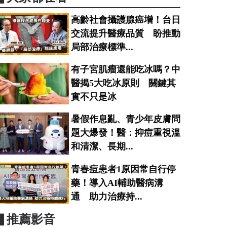
高齡社會攝護腺癌增！台日
交流提升醫療品質 盼推動
局部治療標準...
有子宮肌瘤還能吃冰嗎？中
醫揭5大吃冰原則 關鍵其
實不只是冰
暑假作息亂、青少年皮膚問
題大爆發！醫：抑痘重視溫
和清潔、長期...
青春痘患者1原因常自行停
藥！導入AI輔助醫病溝
通 助力治療持...
▋推薦影音