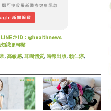
＠ ID：@healthnews
康知識更輕鬆
常
,
高敏感
,
耳鳴體質
,
時報出版
,
賴仁淙
,