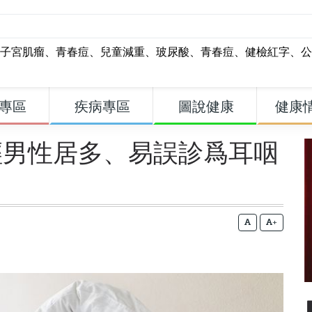
子宮肌瘤
、
青春痘
、
兒童減重
、
玻尿酸
、
青春痘
、
健檢紅字
、
公
專區
疾病專區
圖說健康
健康
輕男性居多、易誤診爲耳咽
+