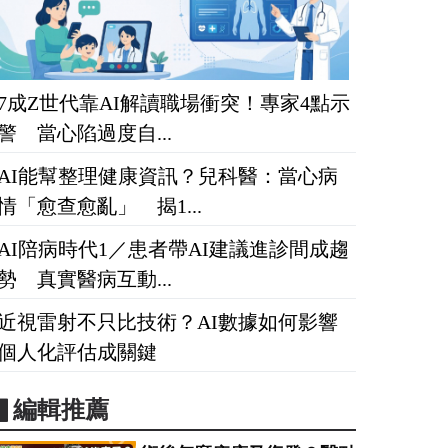
7成Z世代靠AI解讀職場衝突！專家4點示
警 當心陷過度自...
AI能幫整理健康資訊？兒科醫：當心病
情「愈查愈亂」 揭1...
AI陪病時代1／患者帶AI建議進診間成趨
勢 真實醫病互動...
近視雷射不只比技術？AI數據如何影響
個人化評估成關鍵
▋編輯推薦