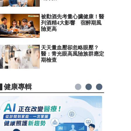
被勸酒先考量心臟健康！醫
列酒精4大影響 宿醉期風
險更高
天天量血壓卻忽略眼壓？
醫：青光眼高風險族群應定
期檢查
▋健康專輯