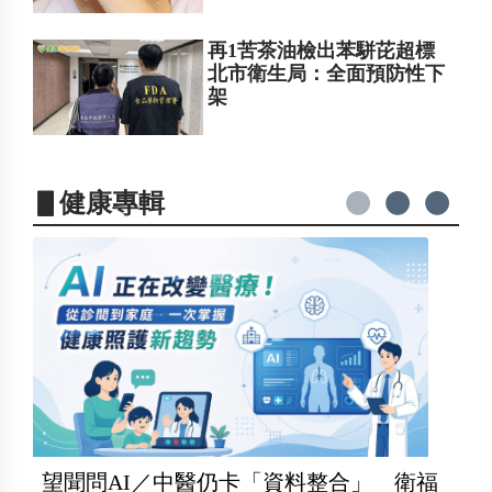
再1苦茶油檢出苯駢芘超標
北市衛生局：全面預防性下
架
▋健康專輯
望聞問AI／中醫仍卡「資料整合」 衛福