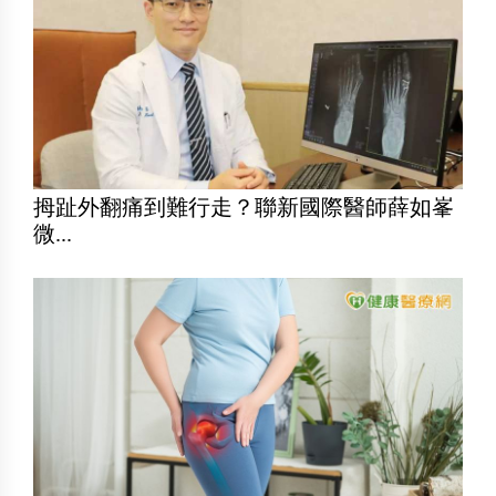
拇趾外翻痛到難行走？聯新國際醫師薛如峯
微...