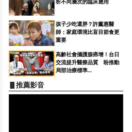
析不同層次的臨床應用
孩子少吃還胖？許薰惠醫
師：家庭環境比盲目節食更
重要
高齡社會攝護腺癌增！台日
交流提升醫療品質 盼推動
局部治療標準...
▋推薦影音