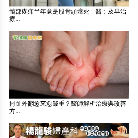
髖部疼痛半年竟是股骨頭壞死 醫：及早治
療...
拇趾外翻愈來愈嚴重？醫師解析治療與改善
方...