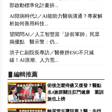
部啟動標準化計畫拚...
AI陪病時代2／AI能助力醫病溝通？專家解
析如何善用科技...
望聞問AI／人工智慧當「診前軍師」民眾
揭優點 醫示警：仍...
洪子仁副院長專訪／醫療拼ESG不只減
碳！AI浪潮、人力荒...
▋編輯推薦
術後怎麼痔瘡又復發？醫點
名4族群關注肛門健康 重訓
族也上榜
輸尿管反覆阻塞？醫：先找