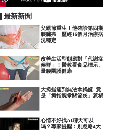
▋最新新聞
父親節重生！他確診第四期
胰臟癌 歷經16個月治療病
況穩定
改善生活型態應對「代謝症
候群」！醫教看食品標示、
量腰圍護健康
大拇指痛到無法拿鍋鏟 竟
是「拇指腕掌關節炎」惹禍
心情不好找AI聊天可以
嗎？專家提醒：別忽略4大