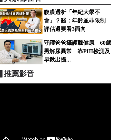
腹膜透析「年紀大學不
會」？醫：年齡並非限制
評估還要看3面向
守護爸爸攝護腺健康 60歲
男解尿異常 靠PHI檢測及
早揪出攝...
▋推薦影音