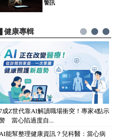
警訊
▋健康專輯
7成Z世代靠AI解讀職場衝突！專家4點示
警 當心陷過度自...
AI能幫整理健康資訊？兒科醫：當心病