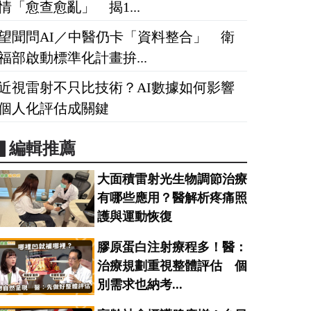
情「愈查愈亂」 揭1...
望聞問AI／中醫仍卡「資料整合」 衛
福部啟動標準化計畫拚...
近視雷射不只比技術？AI數據如何影響
個人化評估成關鍵
▋編輯推薦
大面積雷射光生物調節治療
有哪些應用？醫解析疼痛照
護與運動恢復
膠原蛋白注射療程多！醫：
治療規劃重視整體評估 個
別需求也納考...