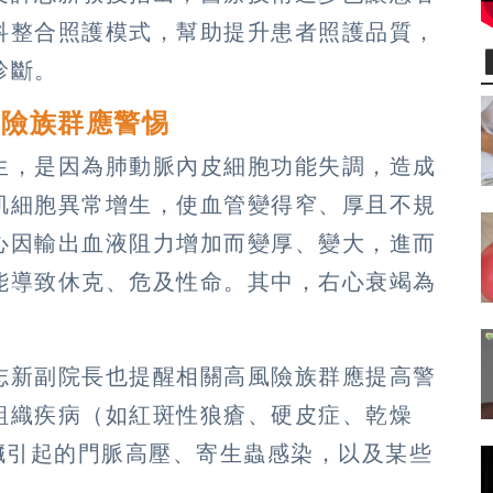
科整合照護模式，幫助提升患者照護品質，
診斷。
風險族群應警惕
生，是因為肺動脈內皮細胞功能失調，造成
肌細胞異常增生，使血管變得窄、厚且不規
心因輸出血液阻力增加而變厚、變大，進而
能導致休克、危及性命。其中，右心衰竭為
志新副院長也提醒相關高風險族群應提高警
組織疾病（如紅斑性狼瘡、硬皮症、乾燥
臟引起的門脈高壓、寄生蟲感染，以及某些