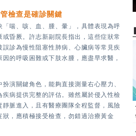
導管檢查是確診關鍵
訣「喘、咳、血、腫、暈」，具體表現為呼
厥或昏厥。許志新副院長指出，這些症狀常
被誤診為慢性阻塞性肺病、心臟病等常見疾
原因的呼吸困難或下肢水腫，應盡早求醫，
中扮演關鍵角色，能夠直接測量右心壓力、
為疾病提供完整的評估。雖然屬於侵入性檢
從靜脈進入，且有醫療團隊全程監督，風險
症狀，應積極接受檢查，勿錯過治療黃金