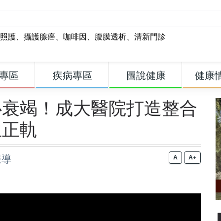
照護
、
攝護腺癌
、
咖啡因
、
腹膜透析
、
清新門診
專區
疾病專區
圖說健康
健康
心衰竭！成大醫院打造整合
生正軌
報導
+