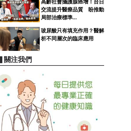
高齡社會攝護腺癌增！台日
交流提升醫療品質 盼推動
局部治療標準...
玻尿酸只有填充作用？醫解
析不同層次的臨床應用
▋關注我們