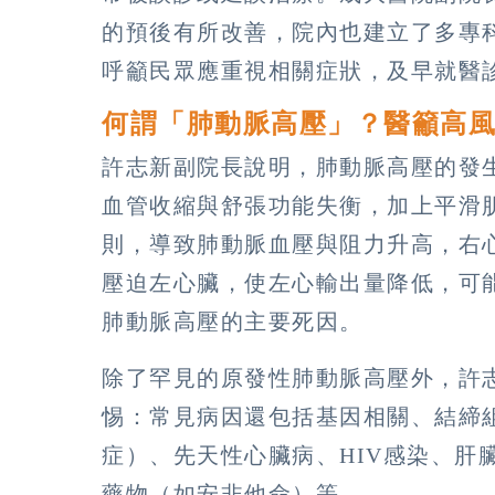
的預後有所改善，院內也建立了多專
呼籲民眾應重視相關症狀，及早就醫
何謂「肺動脈高壓」？醫籲高
許志新副院長說明，肺動脈高壓的發
血管收縮與舒張功能失衡，加上平滑
則，導致肺動脈血壓與阻力升高，右
壓迫左心臟，使左心輸出量降低，可
肺動脈高壓的主要死因。
除了罕見的原發性肺動脈高壓外，許
惕：常見病因還包括基因相關、結締
症）、先天性心臟病、HIV感染、肝
藥物（如安非他命）等。