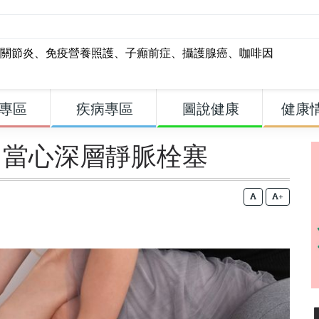
關節炎
、
免疫營養照護
、
子癲前症
、
攝護腺癌
、
咖啡因
專區
疾病專區
圖說健康
健康
 當心深層靜脈栓塞
+