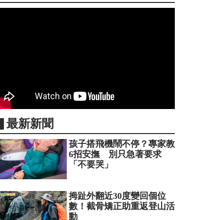
▋最新新聞
孩子搭飛機鬧不停？專家教
6招安撫 別只急著要求
「不要哭」
拇趾外翻近30度變回個位
數！截骨矯正助重返登山活
動