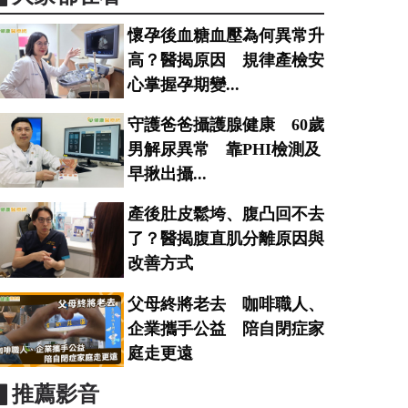
懷孕後血糖血壓為何異常升
高？醫揭原因 規律產檢安
心掌握孕期變...
守護爸爸攝護腺健康 60歲
男解尿異常 靠PHI檢測及
早揪出攝...
產後肚皮鬆垮、腹凸回不去
了？醫揭腹直肌分離原因與
改善方式
父母終將老去 咖啡職人、
企業攜手公益 陪自閉症家
庭走更遠
▋推薦影音