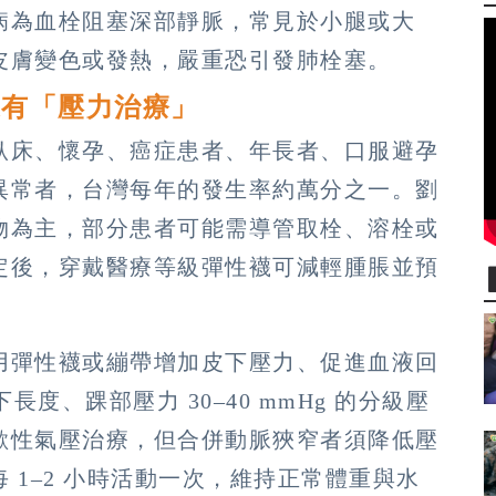
病為血栓阻塞深部靜脈，常見於小腿或大
皮膚變色或發熱，嚴重恐引發肺栓塞。
還有「壓力治療」
臥床、懷孕、癌症患者、年長者、口服避孕
異常者，台灣每年的發生率約萬分之一。劉
物為主，部分患者可能需導管取栓、溶栓或
定後，穿戴醫療等級彈性襪可減輕腫脹並預
用彈性襪或繃帶增加皮下壓力、促進血液回
度、踝部壓力 30–40 mmHg 的分級壓
歇性氣壓治療，但合併動脈狹窄者須降低壓
 1–2 小時活動一次，維持正常體重與水