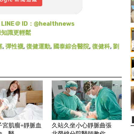
＠ ID：@healthnews
康知識更輕鬆
塞
,
彈性襪
,
復健運動
,
國泰綜合醫院
,
復健科
,
劉
子宮肌瘤+靜脈血
久站久坐小心靜脈曲張
 醫...
北榮桃分院醫師教你...