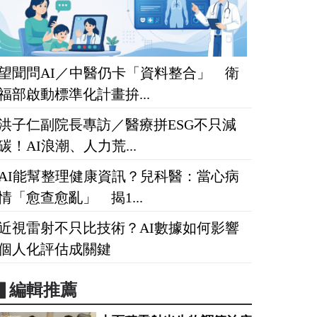
望聞問AI／中醫仍卡「資料整合」 衛
福部啟動標準化計畫拚...
洪子仁副院長專訪／醫療拼ESG不只減
碳！AI浪潮、人力荒...
AI能幫整理健康資訊？兒科醫：當心病
情「愈查愈亂」 揭1...
近視雷射不只比技術？AI數據如何影響
個人化評估成關鍵
▋編輯推薦