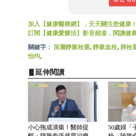
加入【健康醫療網】，天天關注您健康！LINE
訂閱【健康愛樂活】影音頻道，閱讀健
關鍵字：
深層靜脈栓塞
,
靜脈血栓
,
肺栓
怡均
,
▋延伸閱讀
小心拖成潰瘍！醫師提
50歲婦「
醒：靜脈曲張越早治療...
栓」險致命