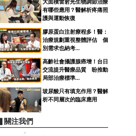
大面積雷射光生物調節治療
有哪些應用？醫解析疼痛照
護與運動恢復
膠原蛋白注射療程多！醫：
治療規劃重視整體評估 個
別需求也納考...
高齡社會攝護腺癌增！台日
交流提升醫療品質 盼推動
局部治療標準...
玻尿酸只有填充作用？醫解
析不同層次的臨床應用
▋關注我們