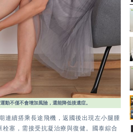
當運動不僅不會增加風險，還能降低後遺症。
近期連續搭乘長途飛機，返國後出現左小腿腫
脈栓塞，需接受抗凝治療與復健。國泰綜合