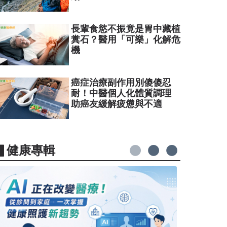
長輩食慾不振竟是胃中藏植
糞石？醫用「可樂」化解危
機
癌症治療副作用別傻傻忍
耐！中醫個人化體質調理
助癌友緩解疲憊與不適
▋健康專輯