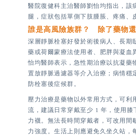
醫院復健科主治醫師劉怡均指出，該
腿，症狀包括單側下肢腫脹、疼痛、
誰是高風險族群？ 除了藥物
深層靜脈栓塞好發於術後病人、長期
藥或荷爾蒙療法使用者、肥胖與凝血
怡均醫師表示，急性期治療以抗凝藥
置放靜脈過濾器等介入治療；病情穩
防栓塞後症候群。
壓力治療是藥物以外常用方式，可利
流，建議日常穿戴至少 1 年，使用膝下長
力襪。無法長時間穿戴者，可改用間
力強度。生活上則應避免久坐久站，每