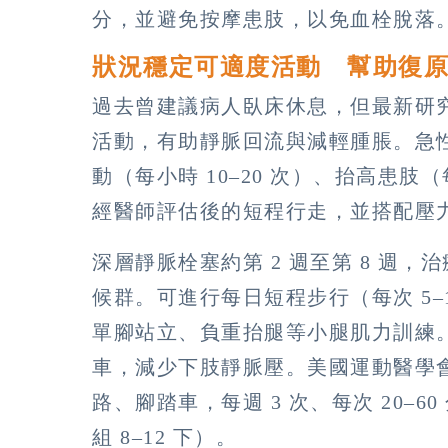
分，並避免按摩患肢，以免血栓脫落
狀況穩定可適度活動 幫助復
過去曾建議病人臥床休息，但最新研
活動，有助靜脈回流與減輕腫脹。急性期
動（每小時 10–20 次）、抬高患肢（
經醫師評估後的短程行走，並搭配壓
深層靜脈栓塞約第 2 週至第 8 週
候群。可進行每日短程步行（每次 5–1
單腳站立、負重抬腿等小腿肌力訓練
車，減少下肢靜脈壓。美國運動醫學
路、腳踏車，每週 3 次、每次 20–6
組 8–12 下）。