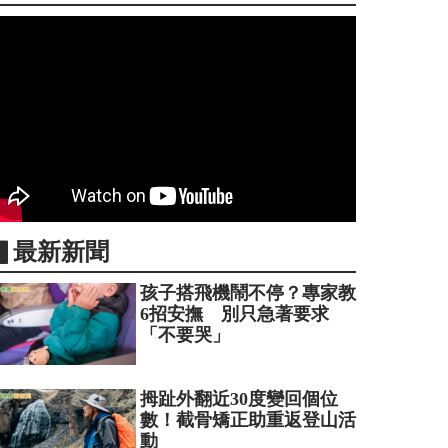
▋最新新聞
孩子搭飛機鬧不停？專家教
6招安撫 別只急著要求
「不要哭」
拇趾外翻近30度變回個位
數！截骨矯正助重返登山活
動