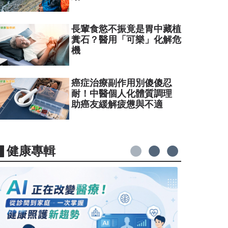
長輩食慾不振竟是胃中藏植
糞石？醫用「可樂」化解危
機
癌症治療副作用別傻傻忍
耐！中醫個人化體質調理
助癌友緩解疲憊與不適
▋健康專輯