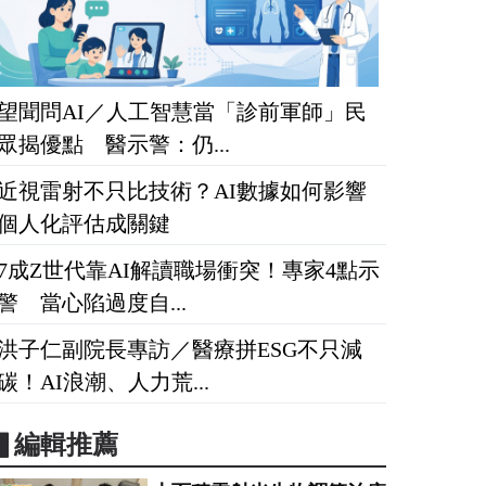
望聞問AI／人工智慧當「診前軍師」民
眾揭優點 醫示警：仍...
近視雷射不只比技術？AI數據如何影響
個人化評估成關鍵
7成Z世代靠AI解讀職場衝突！專家4點示
警 當心陷過度自...
洪子仁副院長專訪／醫療拼ESG不只減
碳！AI浪潮、人力荒...
▋編輯推薦