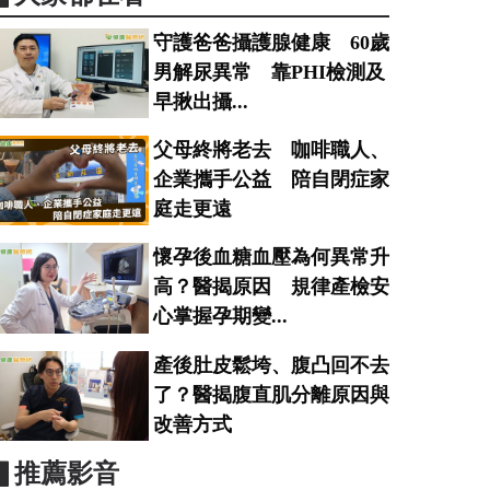
守護爸爸攝護腺健康 60歲
男解尿異常 靠PHI檢測及
早揪出攝...
父母終將老去 咖啡職人、
企業攜手公益 陪自閉症家
庭走更遠
懷孕後血糖血壓為何異常升
高？醫揭原因 規律產檢安
心掌握孕期變...
產後肚皮鬆垮、腹凸回不去
了？醫揭腹直肌分離原因與
改善方式
▋推薦影音