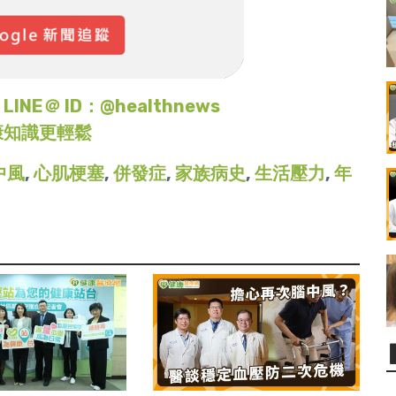
＠ ID：@healthnews
康知識更輕鬆
中風
,
心肌梗塞
,
併發症
,
家族病史
,
生活壓力
,
年