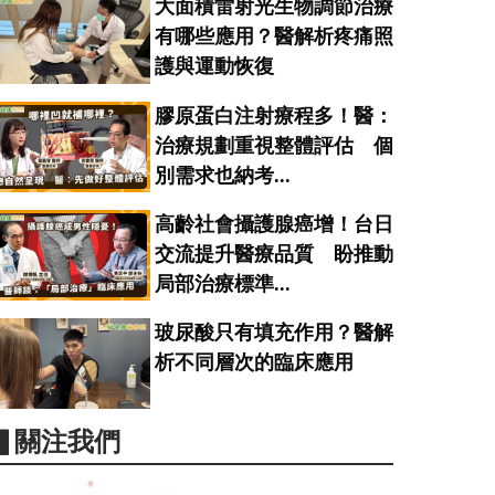
大面積雷射光生物調節治療
有哪些應用？醫解析疼痛照
護與運動恢復
膠原蛋白注射療程多！醫：
治療規劃重視整體評估 個
別需求也納考...
高齡社會攝護腺癌增！台日
交流提升醫療品質 盼推動
局部治療標準...
玻尿酸只有填充作用？醫解
析不同層次的臨床應用
▋關注我們