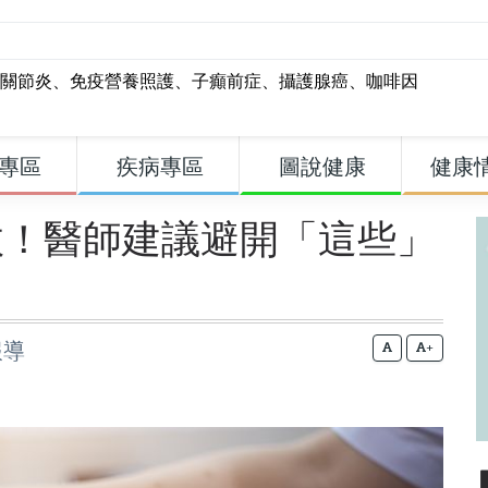
關節炎
、
免疫營養照護
、
子癲前症
、
攝護腺癌
、
咖啡因
專區
疾病專區
圖說健康
健康
效！醫師建議避開「這些」
報導
+